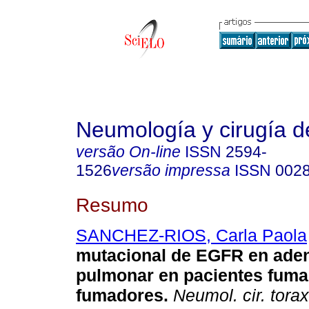
Neumología y cirugía d
versão On-line
ISSN
2594-
1526
versão impressa
ISSN
002
Resumo
SANCHEZ-RIOS, Carla Paola
mutacional de EGFR en ade
pulmonar en pacientes fuma
fumadores.
Neumol. cir. torax