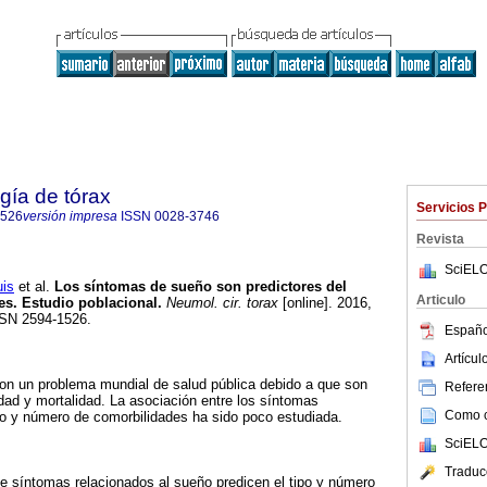
gía de tórax
Servicios 
1526
versión impresa
ISSN
0028-3746
Revista
SciELO
is
et al.
Los síntomas de sueño son predictores del
Articulo
s. Estudio poblacional.
Neumol. cir. torax
[online]. 2016,
SSN 2594-1526.
Españo
Artícu
son un problema mundial de salud pública debido a que son
Referen
dad y mortalidad. La asociación entre los síntomas
Como ci
po y número de comorbilidades ha sido poco estudiada.
SciELO
Traduc
 de síntomas relacionados al sueño predicen el tipo y número