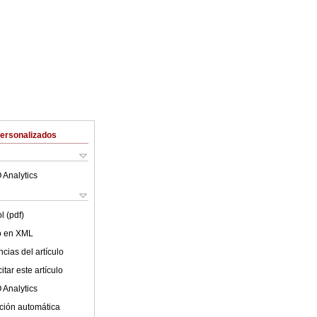
Personalizados
 Analytics
l (pdf)
lo en XML
cias del artículo
tar este artículo
 Analytics
ción automática