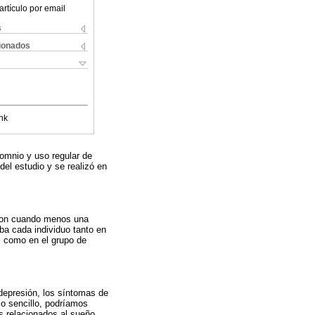
artículo por email
s
cionados
nk
somnio y uso regular de
del estudio y se realizó en
eron cuando menos una
ba cada individuo tanto en
, como en el grupo de
depresión, los síntomas de
io sencillo, podríamos
as relacionados al sueño