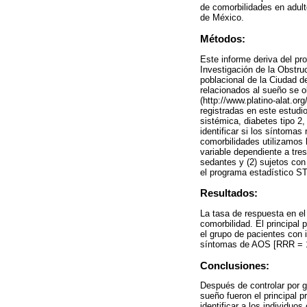
de comorbilidades en adult
de México.
Métodos:
Este informe deriva del p
Investigación de la Obstru
poblacional de la Ciudad 
relacionados al sueño se o
(http://www.platino-alat.o
registradas en este estudio
sistémica, diabetes tipo 2,
identificar si los síntomas
comorbilidades utilizamos 
variable dependiente a tre
sedantes y (2) sujetos con 
el programa estadístico ST
Resultados:
La tasa de respuesta en e
comorbilidad. El principal
el grupo de pacientes con 
síntomas de AOS [RRR = 1.
Conclusiones:
Después de controlar por g
sueño fueron el principal 
identificar a los individuo