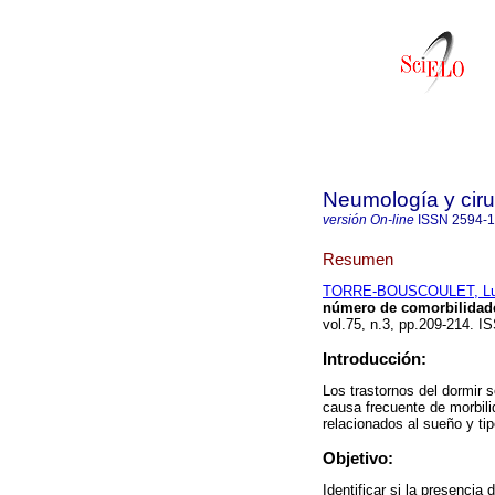
Neumología y ciru
versión On-line
ISSN
2594-
Resumen
TORRE-BOUSCOULET, Lu
número de comorbilidade
vol.75, n.3, pp.209-214. I
Introducción:
Los trastornos del dormir 
causa frecuente de morbili
relacionados al sueño y ti
Objetivo:
Identificar si la presencia