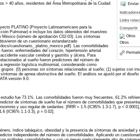
os > 40 años, residentes del Área Metropolitana de la Ciudad
Enviar 
Indicadore
Links rela
royecto PLATINO (Proyecto Latinoamericano para la
Compartir
cción Pulmonar) e incluye los datos obtenidos del muestreo
Otros
de México (número de aprobación C02-03). Los síntomas
btuvieron de un cuestionario estandarizado
Otros
rg/docs/cuestionario_ platino_mexico.pdf). Las comorbilidades
 fueron: enfermedades del corazón, hipertensión arterial
Permali
 accidente vascular cerebral y gastritis y úlcera. Para
 relacionados al sueño fueron predictores del número de
la regresión logística multinomial, considerando como
s grupos: (0) personas sin síntomas relacionados al sueño; (1) sujetos con in
síntomas de apnea obstructiva del sueño. El análisis se ajustó por el diseño 
ATA versión 9.0.
l estudio fue 73.1%. Las comorbilidades fueron muy frecuentes, 61.2% refiri
 predictor de síntomas de sueño fue el número de comorbilidades que presenta
insomnio y uso regular de sedantes: [RRR = 1.5 (IC95% 1.3-1.7), p < 0.0001]
6 (IC95% 1.1-3.3), p = 0.02].
énero, índice tabáquico, obesidad y la presencia de síntomas de ansiedad y 
predictor independiente del número de comorbilidades. Aplicando un cuestionar
s con múltiples comorbilidades y con un riesgo particularmente alto de síntom