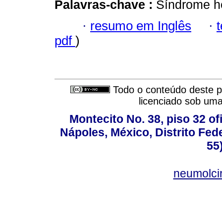
Palavras-chave :
Síndrome he
·
resumo em Inglês
·
pdf
)
Todo o conteúdo deste pe
licenciado sob um
Montecito No. 38, piso 32 of
Nápoles, México, Distrito Fede
55
neumolci