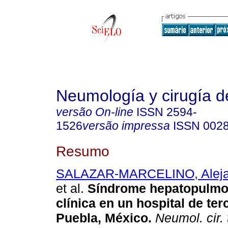
Neumología y cirugía d
versão On-line
ISSN
2594-
1526
versão impressa
ISSN
002
Resumo
SALAZAR-MARCELINO, Alejan
et al.
Síndrome hepatopulmo
clínica en un hospital de ter
Puebla, México
.
Neumol. cir. 