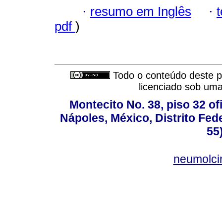
·
resumo em Inglês
·
pdf
)
Todo o conteúdo deste pe
licenciado sob um
Montecito No. 38, piso 32 of
Nápoles, México, Distrito Fede
55
neumolci