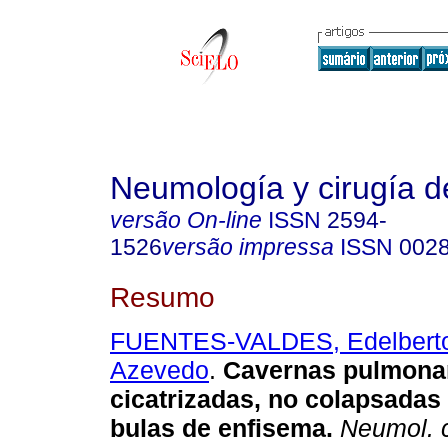
Neumología y cirugía d
versão On-line
ISSN
2594-
1526
versão impressa
ISSN
002
Resumo
FUENTES-VALDES, Edelbert
Azevedo
.
Cavernas pulmonar
cicatrizadas, no colapsadas
bulas de enfisema
.
Neumol. ci