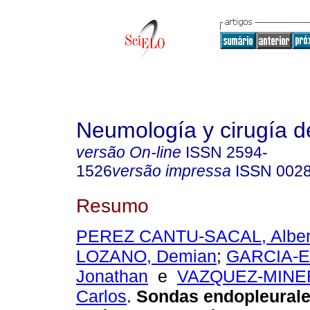
Neumología y cirugía d
versão On-line
ISSN
2594-
1526
versão impressa
ISSN
002
Resumo
PEREZ CANTU-SACAL, Alber
LOZANO, Demian
;
GARCIA-
Jonathan
e
VAZQUEZ-MINER
Carlos
.
Sondas endopleurale