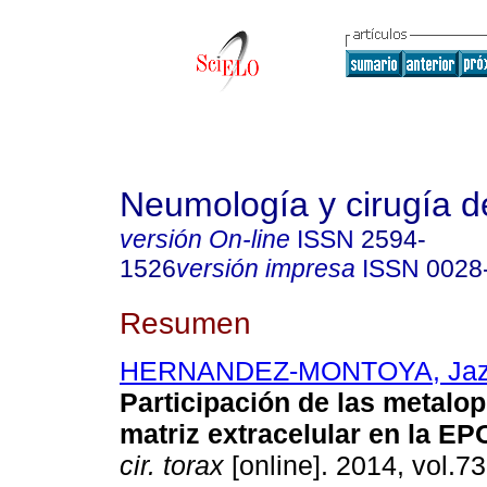
Neumología y cirugía d
versión On-line
ISSN
2594-
1526
versión impresa
ISSN
0028
Resumen
HERNANDEZ-MONTOYA, Jaz
Participación de las metalo
matriz extracelular en la E
cir. torax
[online]. 2014, vol.73