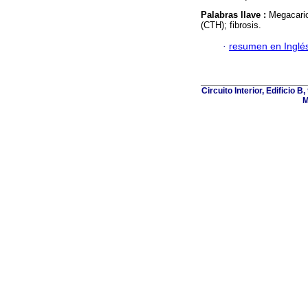
Palabras llave :
Megacario
(CTH); fibrosis.
·
resumen en Inglé
Circuito Interior, Edificio 
M