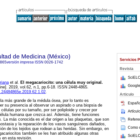
ultad de Medicina (México)
Servicios 
4865
versión impresa
ISSN
0026-1742
Revista
SciELO
iana
et al.
El megacariocito: una célula muy original.
Google
ine]. 2019, vol.62, n.1, pp.6-18. ISSN 2448-4865.
fm.24484865e.2019.62.1.02
.
Articulo
ula más grande de la médula ósea, por lo tanto es
Españo
cer su presencia al observar un aspirado o una biopsia de
s células por su tamaño, por ser poliploide y crecer por
Artícu
célula humana que crezca así. Además, tiene funciones
. La más conocida es el dar origen a las plaquetas, que son
Referen
mostasia y la reparación de los vasos sanguíneos dañados,
Como ci
ción de los tejidos que rodean a las heridas. Sin embargo, en
gacariocitos también se les han atribuido algunas otras
SciELO
 en esta revisión.