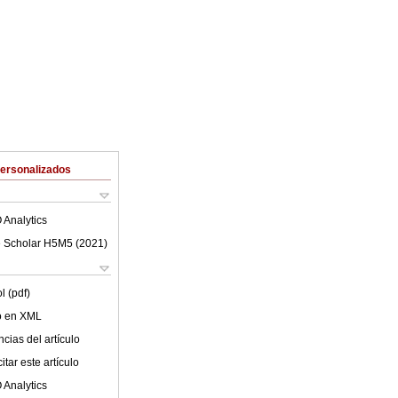
Personalizados
 Analytics
 Scholar H5M5 (
2021
)
l (pdf)
lo en XML
cias del artículo
tar este artículo
 Analytics