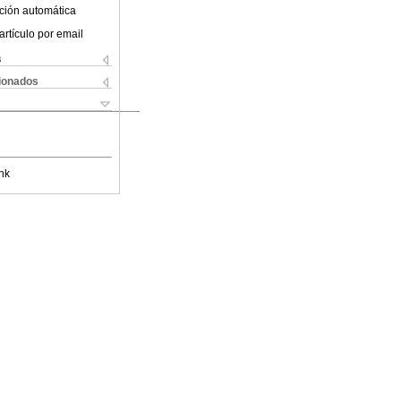
ción automática
artículo por email
s
cionados
nk