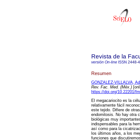
Revista de la Fac
versión On-line
ISSN
2448-
Resumen
GONZALEZ-VILLALVA, Adr
Rev. Fac. Med. (Méx.)
[onl
https://doi.org/10.22201/
El megacariocito es la cél
relativamente fácil recono
este tejido. Difiere de otra
endomitosis. No hay otra 
biológicas muy importantes
indispensables para la he
así como para la cicatriza
los últimos años, a los me
funciones que discutiremos