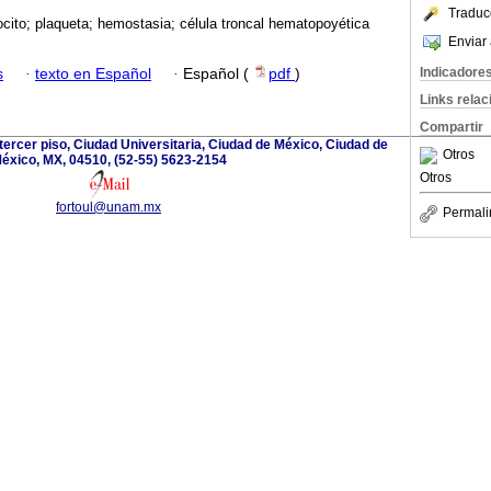
Traduc
cito; plaqueta; hemostasia; célula troncal hematopoyética
Enviar 
Indicadore
s
·
texto en Español
·
Español (
pdf
)
Links rela
Compartir
B, tercer piso, Ciudad Universitaria, Ciudad de México, Ciudad de
Otros
éxico, MX, 04510, (52-55) 5623-2154
Otros
fortoul@unam.mx
Permali