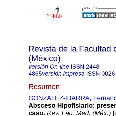
Revista de la Facultad
(México)
versión On-line
ISSN
2448-
4865
versión impresa
ISSN
0026
Resumen
GONZALEZ-IBARRA, Fernand
Absceso Hipofisiario
:
prese
caso
.
Rev. Fac. Med. (Méx.)
[