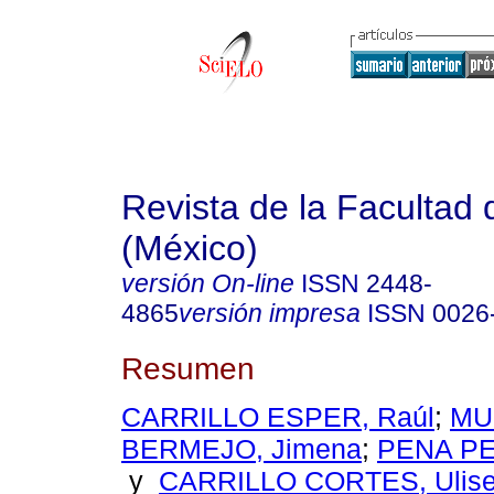
Revista de la Facultad
(México)
versión On-line
ISSN
2448-
4865
versión impresa
ISSN
0026
Resumen
CARRILLO ESPER, Raúl
;
MU
BERMEJO, Jimena
;
PENA PE
y
CARRILLO CORTES, Ulises