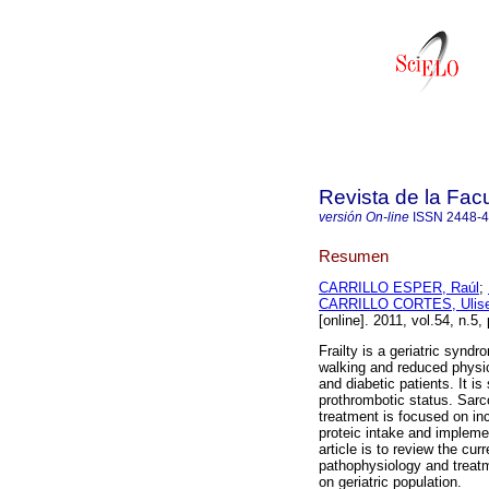
Revista de la Fac
versión On-line
ISSN
2448-
Resumen
CARRILLO ESPER, Raúl
;
CARRILLO CORTES, Ulise
[online]. 2011, vol.54, n.5
Frailty is a geriatric synd
walking and reduced physi
and diabetic patients. It i
prothrombotic status. Sarco
treatment is focused on in
proteic intake and impleme
article is to review the cur
pathophysiology and treatm
on geriatric population.