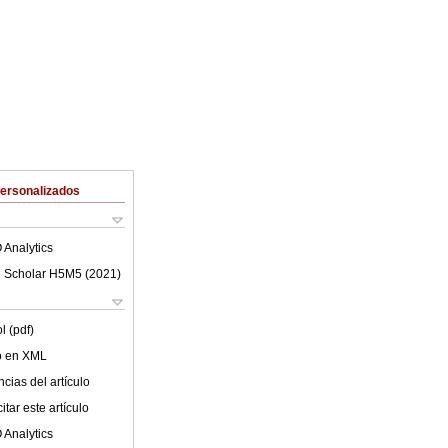
Personalizados
 Analytics
 Scholar H5M5 (
2021
)
l (pdf)
lo en XML
cias del artículo
tar este artículo
 Analytics