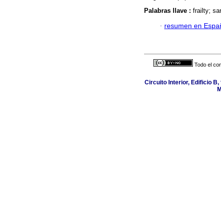
Palabras llave :
frailty; s
·
resumen en Espa
Todo el con
Circuito Interior, Edificio 
M