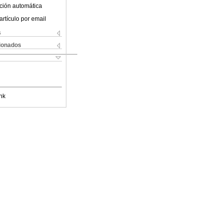
ción automática
artículo por email
s
cionados
nk