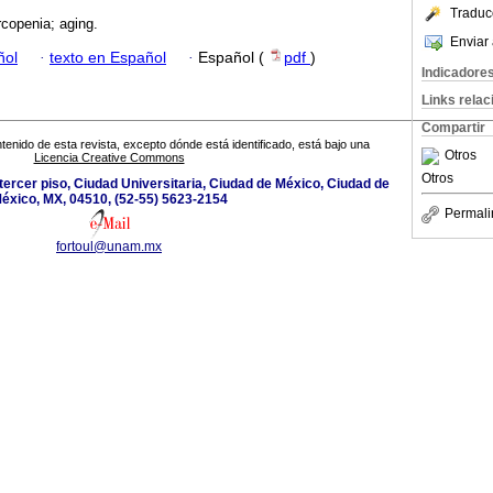
Traduc
arcopenia; aging.
Enviar 
ñol
·
texto en Español
·
Español (
pdf
)
Indicadore
Links rela
Compartir
tenido de esta revista, excepto dónde está identificado, está bajo una
Otros
Licencia Creative Commons
Otros
B, tercer piso, Ciudad Universitaria, Ciudad de México, Ciudad de
éxico, MX, 04510, (52-55) 5623-2154
Permali
fortoul@unam.mx