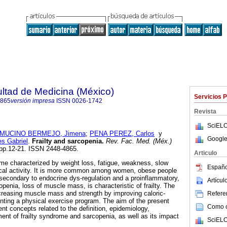
ultad de Medicina (México)
Servicios 
4865
versión impresa
ISSN
0026-1742
Revista
SciELO
MUCINO BERMEJO, Jimena
;
PENA PEREZ, Carlos
y
Google
s Gabriel
.
Frailty and sarcopenia
.
Rev. Fac. Med. (Méx.)
, pp.12-21. ISSN 2448-4865.
Articulo
rome characterized by weight loss, fatigue, weakness, slow
Españo
cal activity. It is more common among women, obese people
s secondary to endocrine dys-regulation and a proinflammatory,
Artícu
penia, loss of muscle mass, is characteristic of frailty. The
creasing muscle mass and strength by improving caloric-
Referen
nting a physical exercise program. The aim of the present
Como ci
rent concepts related to the definition, epidemiology,
ent of frailty syndrome and sarcopenia, as well as its impact
SciELO