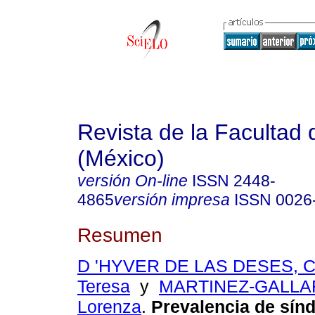
Revista de la Facultad
(México)
versión On-line
ISSN
2448-
4865
versión impresa
ISSN
0026
Resumen
D 'HYVER DE LAS DESES, C
Teresa
y
MARTINEZ-GALLA
Lorenza
.
Prevalencia de sín