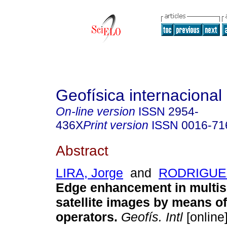
Geofísica internacional
On-line version
ISSN
2954-
436X
Print version
ISSN
0016-71
Abstract
LIRA, Jorge
and
RODRIGUEZ,
Edge enhancement in multis
satellite images by means of
operators
.
Geofís. Intl
[online]