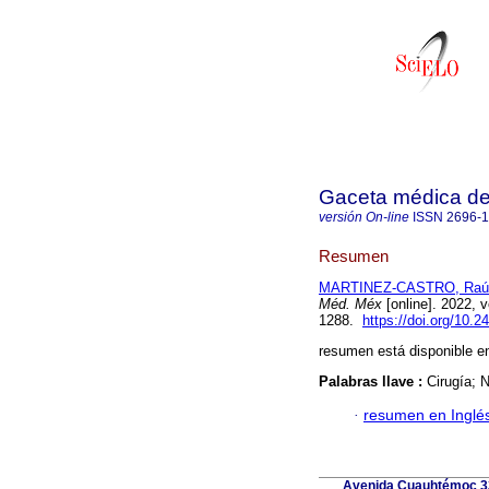
Gaceta médica d
versión On-line
ISSN
2696-
Resumen
MARTINEZ-CASTRO, Raú
Méd. Méx
[online]. 2022, 
1288.
https://doi.org/10
resumen está disponible en
Palabras llave :
Cirugía; 
·
resumen en Inglé
Avenida Cuauhtémoc 33