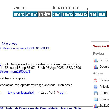
e México
Servicios 
1288
versión impresa
ISSN
0016-3813
Revista
SciELO
l
et al.
Riesgo en los procedimientos invasivos.
Gac.
Google
vol.158, suppl.3, pp.65-67. Epub 26-Ago-2025. ISSN 2696-
.24875/gmm.m22000671
.
Articulo
 el texto completo
Españo
Neoplasias mieloproliferativas; Sangrado; Trombosis.
Artícu
s
·
texto en Español
·
Español (
pdf
)
Referen
Como ci
SciELO
0, Unidad de Congresos del Centro Médico Nacional Siglo