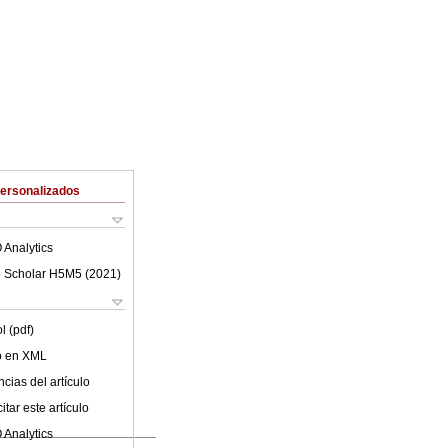
Personalizados
 Analytics
 Scholar H5M5 (
2021
)
l (pdf)
lo en XML
cias del artículo
tar este artículo
 Analytics