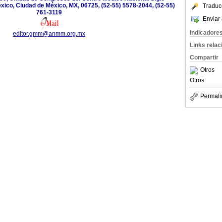
xico, Ciudad de México, MX, 06725, (52-55) 5578-2044, (52-55)
Traduc
761-3119
Enviar 
Indicadore
editor.gmm@anmm.org.mx
Links rela
Compartir
Otros
Otros
Permali