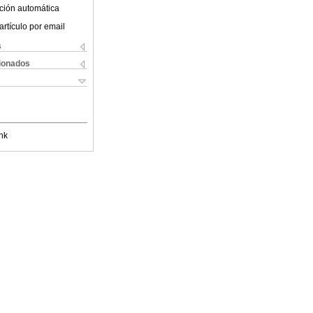
ción automática
artículo por email
s
cionados
nk