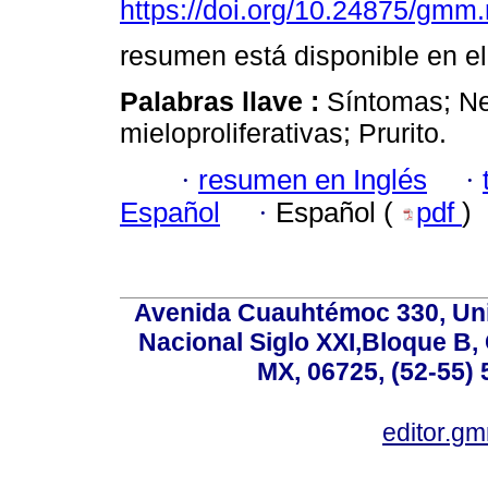
https://doi.org/10.24875/gm
resumen está disponible en el
Palabras llave :
Síntomas; N
mieloproliferativas; Prurito.
·
resumen en Inglés
·
Español
·
Español (
pdf
)
Avenida Cuauhtémoc 330, Uni
Nacional Siglo XXI,Bloque B,
MX, 06725, (52-55) 
editor.