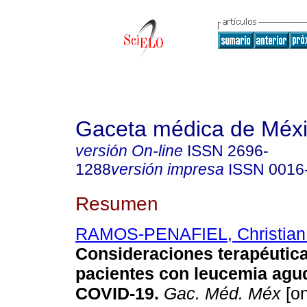
Gaceta médica de Méx
versión On-line
ISSN
2696-
1288
versión impresa
ISSN
0016
Resumen
RAMOS-PENAFIEL, Christian
Consideraciones terapéutic
pacientes con leucemia agud
COVID-19.
Gac. Méd. Méx
[on