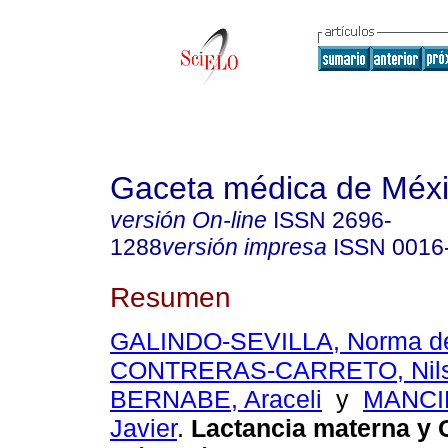
Gaceta médica de Méx
versión On-line
ISSN
2696-
1288
versión impresa
ISSN
0016
Resumen
GALINDO-SEVILLA, Norma de
CONTRERAS-CARRETO, Nils
BERNABE, Araceli
y
MANCI
Javier
.
Lactancia materna y 