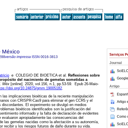
e México
Serviços P
288
versão impressa
ISSN
0016-3813
Journal
SciELO
ricio
e COLEGIO DE BIOETICA et al.
Reflexiones sobre
Google
a propósito del nacimiento de gemelas sometidas a
. Méx
[online]. 2020, vol.156, n.1, pp.53-59. Epub 26-Maio-
Artigo
tps://doi.org/10.24875/gmm.19005182
.
Espanh
 las implicaciones bioéticas de la reciente manipulación
manos con CRISPR-Cas9 para eliminar el gen CCR5 y el
Artigo
 discordantes. El experimento se divulgó en medios
roblemas bioéticos identificados son la justificación del
Referên
entimiento informado y la falta de declaración de evidentes
Como ci
se evaluaron apropiadamente las consecuencias del
 de las gemelas nacidas como la afectación a su autonomía,
SciELO
r recibir y los riesgos futuros de daño durante su vida.