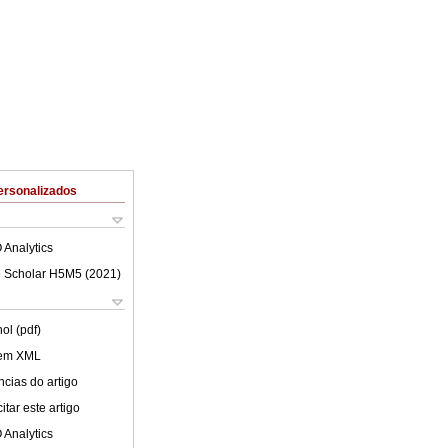
ersonalizados
 Analytics
 Scholar H5M5 (
2021
)
ol (pdf)
 em XML
cias do artigo
tar este artigo
 Analytics