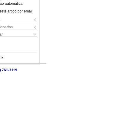
ão automática
este artigo por email
s
cionados
ar
nk
) 761-3119