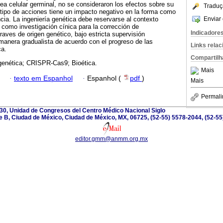
ea celular germinal, no se consideraron los efectos sobre su
Traduç
tipo de acciones tiene un impacto negativo en la forma como
Enviar 
ncia. La ingeniería genética debe reservarse al contexto
 como investigación cínica para la corrección de
Indicadore
ves de origen genético, bajo estricta supervisión
e manera gradualista de acuerdo con el progreso de las
Links rela
ca.
Compartilh
genética; CRISPR-Cas9; Bioética.
Mais
·
texto em Espanhol
·
Espanhol (
pdf
)
Mais
Permali
0, Unidad de Congresos del Centro Médico Nacional Siglo
e B, Ciudad de México, Ciudad de México, MX, 06725, (52-55) 5578-2044, (52-55
editor.gmm@anmm.org.mx