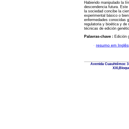
Habiendo manipulado la lín
descendencia futura. Este 
la sociedad concibe la cie
experimental básico o bien
enfermedades conocidas gra
regulatoria y bioética y d
técnicas de edición genéti
Palavras-chave :
Edición 
·
resumo em Inglês
Avenida Cuauhtémoc 33
XXI,Bloqu