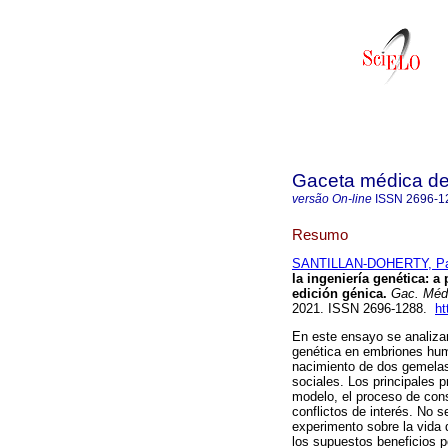
Gaceta médica d
versão On-line
ISSN
2696-1
Resumo
SANTILLAN-DOHERTY, Pat
la ingeniería genética: 
edición génica.
Gac. Méd
2021. ISSN 2696-1288.
ht
En este ensayo se analizan
genética en embriones hu
nacimiento de dos gemelas
sociales. Los principales p
modelo, el proceso de cons
conflictos de interés. No 
experimento sobre la vida
los supuestos beneficios po