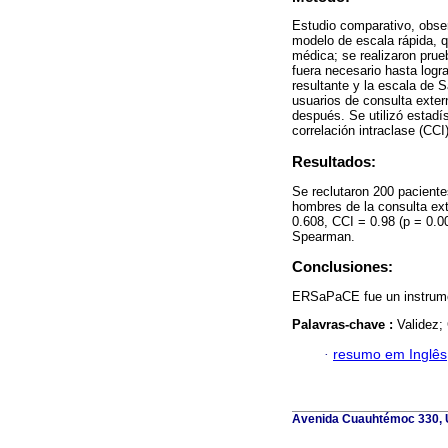
Estudio comparativo, obser
modelo de escala rápida, q
médica; se realizaron prue
fuera necesario hasta logra
resultante y la escala de 
usuarios de consulta exter
después. Se utilizó estadí
correlación intraclase (CCI)
Resultados:
Se reclutaron 200 pacient
hombres de la consulta e
0.608, CCI = 0.98 (p = 0.0
Spearman.
Conclusiones:
ERSaPaCE fue un instrument
Palavras-chave :
Validez;
·
resumo em Inglês
Avenida Cuauhtémoc 330, U