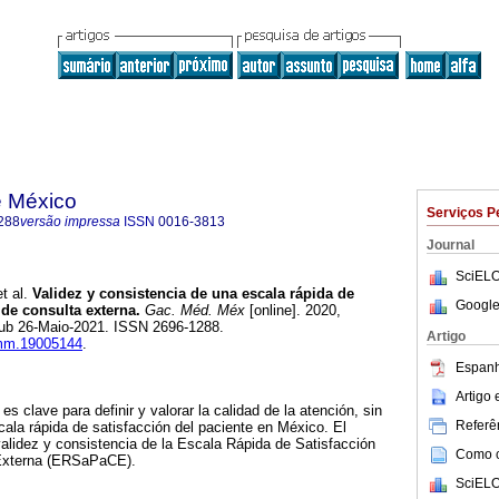
e México
Serviços P
288
versão impressa
ISSN
0016-3813
Journal
SciELO
t al.
Validez y consistencia de una escala rápida de
Google
 de consulta externa.
Gac. Méd. Méx
[online]. 2020,
pub 26-Maio-2021. ISSN 2696-1288.
Artigo
gmm.19005144
.
Espanh
Artigo
es clave para definir y valorar la calidad de la atención, sin
Referên
ala rápida de satisfacción del paciente en México. El
 validez y consistencia de la Escala Rápida de Satisfacción
Como ci
 Externa (ERSaPaCE).
SciELO