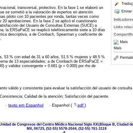
Traduç
vacional, transversal, prolectivo. En la fase 1 se elaboró un
Enviar 
ue se sometió a la valoración de expertos en atención
bas piloto con 10 pacientes por ronda, tantas veces como
Indicadore
r 20 aprobaciones. En la fase 2 se aplicó el cuestionario
Satisfacción del Usuario de Consultas Externas (SUCE) a
Links rela
na; la ERSaPaCE se reaplicó telefónicamente siete a 10 días
stica descriptiva, a de Cronbach, Spearman y coeficiente de
Compartilh
.
Mais
Mais
es, 53 % con edad de 31 a 60 años, 51.5 % mujeres y 48.5 %
Permali
xterna de 13 especialidades; a de Cronbach de ERSaPaCE =
00) y validez convergente = 0.681 (p = 0.000) por rho de
o válido y consistente para evaluar la satisfacción del usuario de consulta
 Consistencia; Calidad de la atención; Satisfacción del paciente.
·
texto em Espanhol
·
Espanhol (
pdf
)
nidad de Congresos del Centro Médico Nacional Siglo XXI,Bloque B, Ciudad de
MX, 06725, (52-55) 5578-2044, (52-55) 761-3119