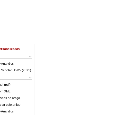
ersonalizados
 Analytics
 Scholar H5M5 (
2021
)
ol (pdf)
 em XML
cias do artigo
tar este artigo
 Analytics