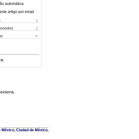
ão automática
este artigo por email
s
cionados
ar
nk
 externa.
 México, Ciudad de México,