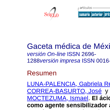
Gaceta médica de Méx
versión On-line
ISSN
2696-
1288
versión impresa
ISSN
0016
Resumen
LUNA-PALENCIA, Gabriela R
CORREA-BASURTO, José
MOCTEZUMA, Ismael
.
El áci
como agente sensibilizador 