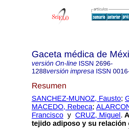
Gaceta médica de Méx
versión On-line
ISSN
2696-
1288
versión impresa
ISSN
0016
Resumen
SANCHEZ-MUNOZ, Fausto
;
MACEDO, Rebeca
;
ALARCON
Francisco
y
CRUZ, Miguel
.
A
tejido adiposo y su relación