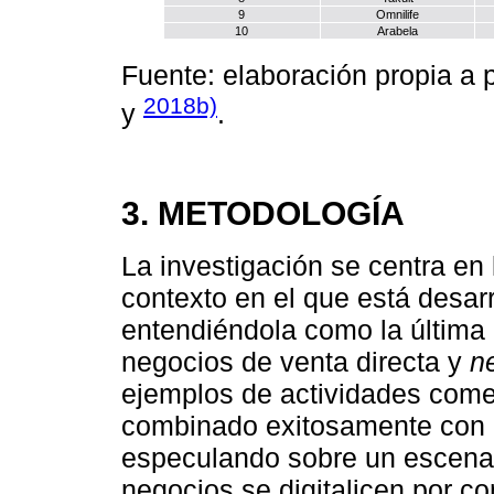
9
Omnilife
10
Arabela
Fuente: elaboración propia a p
2018b)
y
.
3. METODOLOGÍA
La investigación se centra en 
contexto en el que está desarr
entendiéndola como la última 
negocios de venta directa y
n
ejemplos de actividades come
combinado exitosamente con n
especulando sobre un escenari
negocios se digitalicen por c