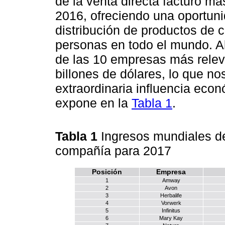
de la venta directa facturó má
2016, ofreciendo una oportuni
distribución de productos de 
personas en todo el mundo. Al
de las 10 empresas más releva
billones de dólares, lo que n
extraordinaria influencia eco
expone en la
Tabla 1
.
Tabla 1
Ingresos mundiales de
compañía para 2017
Posición
Empresa
1
Amway
2
Avon
3
Herbalife
4
Vorwerk
5
Infinitus
6
Mary Kay