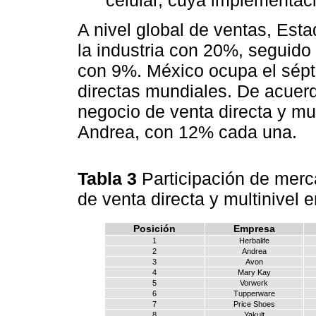
A nivel global de ventas, Est
la industria con 20%, seguido
con 9%. México ocupa el sépt
directas mundiales. De acuer
negocio de venta directa y mul
Andrea, con 12% cada una.
Tabla 3
Participación de merc
de venta directa y multinivel
Posición
Empresa
1
Herbalife
2
Andrea
3
Avon
4
Mary Kay
5
Vorwerk
6
Tupperware
7
Price Shoes
8
Yakult