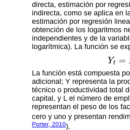
directa, estimación por regres
indirecta, como se aplica en 
estimación por regresión linea
obtención de los logaritmos n
independientes y de la variab
logarítmica). La función se e
=
Y
t
Y
t
=
A
K
α
L
β
La función está compuesta por
adicional; Y representa la pro
técnico o productividad total d
capital, y L el número de emp
representan el peso de los fac
cero y uno y presentan rendim
Porter, 2010
).