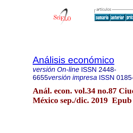
Análisis económico
versión On-line
ISSN
2448-
6655
versión impresa
ISSN
0185
Anál. econ. vol.34 no.87 Ci
México sep./dic. 2019 Epub