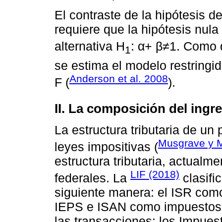
El contraste de la hipótesis 
requiere que la hipótesis nula
alternativa H
: α+ β≠1. Como 
1
se estima el modelo restringid
Anderson et al. 2008
F (
).
II. La composición del ingr
La estructura tributaria de un
Musgrave y 
leyes impositivas (
estructura tributaria, actual
LIF (2018)
federales. La
clasifi
siguiente manera: el ISR como
IEPS e ISAN como impuestos 
las transacciones; los Impuest