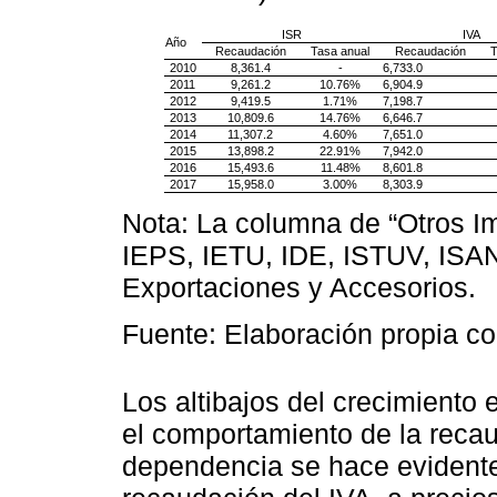
ISR
IVA
Año
Recaudación
Tasa anual
Recaudación
T
2010
8,361.4
-
6,733.0
2011
9,261.2
10.76%
6,904.9
2012
9,419.5
1.71%
7,198.7
2013
10,809.6
14.76%
6,646.7
2014
11,307.2
4.60%
7,651.0
2015
13,898.2
22.91%
7,942.0
2016
15,493.6
11.48%
8,601.8
2017
15,958.0
3.00%
8,303.9
Nota: La columna de “Otros Im
IEPS, IETU, IDE, ISTUV, ISAN
Exportaciones y Accesorios.
Fuente: Elaboración propia co
Los altibajos del crecimiento
el comportamiento de la recau
dependencia se hace evidente