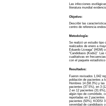
Las infecciones esofágicas
literatura mundial evidenci
Objetivo:
Describir las característi
centro de referencia endos
Metodología:
Se realizó un estudio tipo 
realizados de enero a mayo
Eduardo Liceaga” (HGM) con
“Candidiasis (Kodsi)”. Las
cualitativas en frecuencia
con el paquete estadístic
Resultados:
Fueron revisados 1,042 re
población de pacientes a l
Hombres 14 (58.3%) y las m
pacientes (37.5%), en 3 (1
2 en 12 pacientes (31.6%),
algún tipo de comórbido, co
reportadas en 2 pacientes
pacientes (50%), KODSI 3 
severidad de candidiasis c