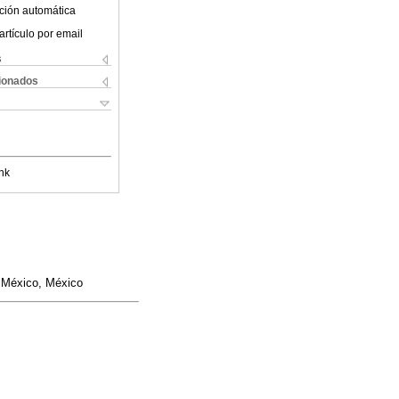
ción automática
artículo por email
s
cionados
nk
e México, México