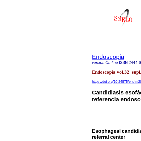
Endoscopia
versión On-line
ISSN
2444-
Endoscopia vol.32 supl
https://doi.org/10.24875/end.m
Candidiasis esofág
referencia endosc
Esophageal candidia
referral center