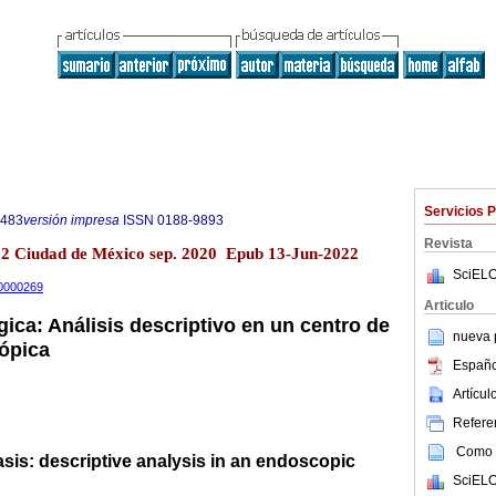
Servicios 
6483
versión impresa
ISSN
0188-9893
Revista
.2 Ciudad de México sep. 2020 Epub 13-Jun-2022
SciELO
20000269
Articulo
ica: Análisis descriptivo en un centro de
nueva p
ópica
Españo
Artícu
Referen
Como c
sis: descriptive analysis in an endoscopic
SciELO