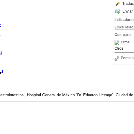
Traduc
Enviar 
Indicadore
*
Links rela
1
Compartir
Otros
Otros
1
o
Permali
1
r
astrointestinal, Hospital General de México “Dr. Eduardo Liceaga”, Ciudad d