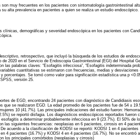
 son muy frecuentes en los pacientes con sintomatología gastrointestinal alta
a su alta prevalencia en pacientes a quien se realiza un estudio endoscópico.
cas clínicas, demográficas y severidad endoscópica en los pacientes con Cand
cópica.
descriptivo, retrospectivo, que incluyó la búsqueda de los estudios de endosco
 de 2020 en el Servicio de Endoscopia Gastrointestinal (EGI) del Hospital Ge
 las palabras claves: “Esofagitis infecciosa”, “Esofagitis indeterminada pro
 variables cuantitativas se estimaron con frecuencias, medias y desviaciones 
s y porcentajes. Se tomó como valor para significación estadística una p <0.0
o SPSS, versión 25.
portes de EGD, encontrando 24 pacientes con diagnóstico de Candidiasis esof
os que se realizaron EGD. La edad promedio de los pacientes fue de 54 ± 19.
ujeres 10 (41.7%). Las principales indicaciones del estudio fueron: Hemorrag
2.5%) se reportó disfagia. Los diagnósticos endoscópicos reportados fueron 
 esofagitis a determinar probablemente infecciosa en 9 (23.7%). El 50% de lo
n las siguientes frecuencias: neoplasias en 6 pacientes, cirrosis en 4 pacien
. De acuerdo a la clasificación de KODSI se reportó: KODSI 1 en 4 paciente
en 4 pacientes (16.7%) y KODSI 4 en 4 pacientes (16.7%). No se encontró a
on los principales comórbidos (neoplasias y cirrosis)