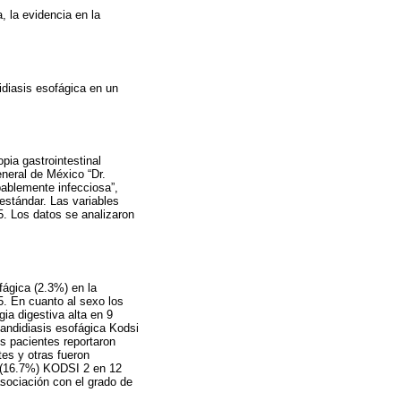
, la evidencia en la
idiasis esofágica en un
pia gastrointestinal
neral de México “Dr.
bablemente infecciosa”,
estándar. Las variables
5. Los datos se analizaron
ágica (2.3%) en la
5. En cuanto al sexo los
ia digestiva alta en 9
candidiasis esofágica Kodsi
s pacientes reportaron
tes y otras fueron
s (16.7%) KODSI 2 en 12
sociación con el grado de