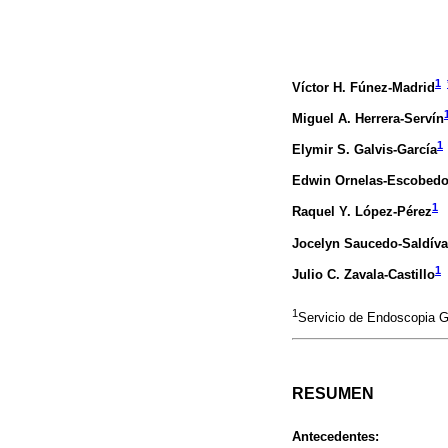
1
Víctor H. Fúnez-Madrid
Miguel A. Herrera-Servín
1
Elymir S. Galvis-García
Edwin Ornelas-Escobed
1
Raquel Y. López-Pérez
Jocelyn Saucedo-Saldíva
1
Julio C. Zavala-Castillo
1
Servicio de Endoscopia G
RESUMEN
Antecedentes: