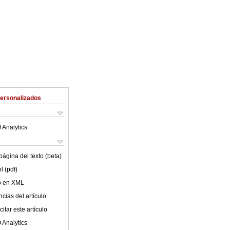
Personalizados
 Analytics
ágina del texto (beta)
l (pdf)
lo en XML
cias del artículo
itar este artículo
 Analytics