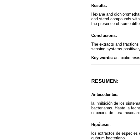
Results:
Hexane and dichloromethan
and sterol compounds with t
the presence of some differ
Conclusions:
The extracts and fractions
sensing systems positively
Key words:
antibiotic re
RESUMEN:
Antecedentes:
la inhibición de los siste
bacterianas. Hasta la fecha
especies de flora mexicana
Hipótesis:
los extractos de especies
quórum bacteriano.