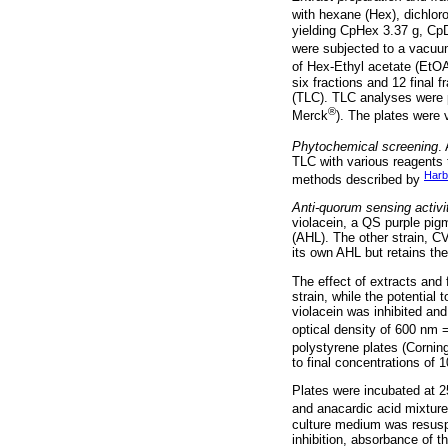
with hexane (Hex), dichlo
yielding CpHex 3.37 g, Cp
were subjected to a vacuu
of Hex-Ethyl acetate (Et
six fractions and 12 final
(TLC). TLC analyses were 
®
Merck
). The plates were
Phytochemical screening
.
TLC with various reagents t
Harb
methods described by
Anti-quorum sensing activit
violacein, a QS purple pi
(AHL). The other strain, CV
its own AHL but retains th
The effect of extracts and
strain, while the potentia
violacein was inhibited an
optical density of 600 nm 
polystyrene plates (Cornin
to final concentrations of 
Plates were incubated at 
and anacardic acid mixture
culture medium was resusp
inhibition, absorbance of 