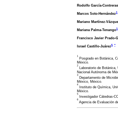
Rodolfo García-Contrera
1
Marcos Soto-Hernández
Mariano Martínez-Vázqu
1
Mariana Palma-Tenango
Francisco Javier Prado-G
5
*
Israel Castillo-Juárez
1
Posgrado en Botánica, C
México.
2
Laboratorio de Botánica, 
Nacional Autónoma de Méxi
3
Departamento de Microbio
México, México.
4
Instituto de Química, Uni
México.
5
Investigador Cátedras-C
6
Agencia de Evaluación de 