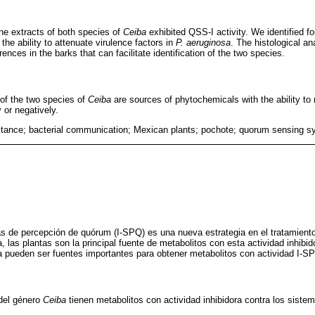
e extracts of both species of
Ceiba
exhibited QSS-I activity. We identified fou
he ability to attenuate virulence factors in
P. aeruginosa
. The histological a
ences in the barks that can facilitate identification of the two species.
 of the two species of
Ceiba
are sources of phytochemicals with the ability to 
 or negatively.
sistance; bacterial communication; Mexican plants; pochote; quorum sensing 
mas de percepción de quórum (I-SPQ) es una nueva estrategia en el tratamient
, las plantas son la principal fuente de metabolitos con esta actividad inhibido
 pueden ser fuentes importantes para obtener metabolitos con actividad I-S
 del género
Ceiba
tienen metabolitos con actividad inhibidora contra los siste