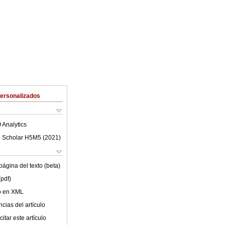
Personalizados
 Analytics
 Scholar H5M5 (
2021
)
ágina del texto (beta)
(pdf)
lo en XML
cias del artículo
itar este artículo