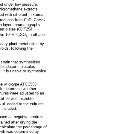
ed under low pressure,
hloromethane extracts
ted with different mixtures
2 fractions from CaD, CpHex
hin layer chromatography
um plates (60 F254
llin-10 % H
SO
in ethanol.
2
4
dary plant metabolites by
roids, following the
strain that synthesizes
utoinducer molecules
 it is unable to synthesize
the wild-type ATCC553
 To determine whether
ltures were adjusted to an
of 96-well microtiter
 µL added to the cultures
 included.
sed as negative controls
tained after drying the
alculate the percentage of
rowth was determined by