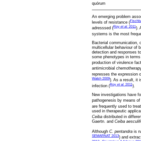
quórum
An emerging problem associa
Fischb
levels of resistance (
Roy
et al
. 2011
adresssed (
).
systems is the most freque
Bacterial communication, 
multicellular behaviour of 
detection and responses to
some phenotypes in terms o
production of virulence fac
antimicrobial chemotherapy
represses the expression of 
Walsh 2009
). As a result, i
Roy
et al
. 2011
infection (
).
New investigations have fo
pathogenesis by means of
are frequently used to treat
used in therapeutic applica
Ceiba
distributed in differe
Gaertn. and
Ceiba aesculifo
Although
C. pentandra
is n
SEMARNAT 2013
) and extrac