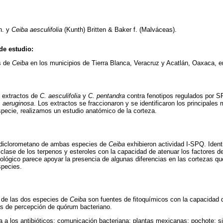
n. y
Ceiba aesculifolia
(Kunth) Britten & Baker f. (Malváceas).
de estudio:
s de
Ceiba
en los municipios de Tierra Blanca, Veracruz y Acatlán, Oaxaca, e
 extractos de
C. aesculifolia
y
C. pentandra
contra fenotipos regulados por 
aeruginosa
. Los extractos se fraccionaron y se identificaron los principale
especie, realizamos un estudio anatómico de la corteza.
 diclorometano de ambas especies de
Ceiba
exhibieron actividad I-SPQ. Ident
clase de los terpenos y esteroles con la capacidad de atenuar los factores d
stológico parece apoyar la presencia de algunas diferencias en las cortezas que
species.
s de las dos especies de
Ceiba
son fuentes de fitoquímicos con la capacidad d
s de percepción de quórum bacteriano.
ia a los antibióticos; comunicación bacteriana; plantas mexicanas; pochote; 