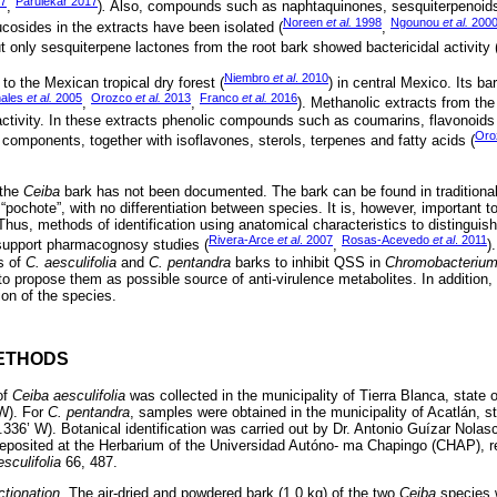
17
Parulekar 2017
,
)
.
Also, compounds such as naphtaquinones, sesquiterpenoids,
Noreen
et al.
1998
Ngounou
et al.
200
lucosides in the extracts have been isolated (
,
ut only sesquiterpene lactones from the root bark showed bactericidal activity 
Niembro
et al
. 2010
 to the Mexican tropical dry forest (
) in central Mexico. Its ba
ales
et al.
2005
Orozco
et al.
2013
Franco
et al.
2016
,
,
). Methanolic extracts from the
 activity. In these extracts phenolic compounds such as coumarins, flavonoid
Oro
 components, together with isoflavones, sterols, terpenes and fatty acids (
 the
Ceiba
bark has not been documented. The bark can be found in traditional
“pochote”, with no differentiation between species. It is, however, important t
 Thus, methods of identification using anatomical characteristics to distinguis
Rivera-Arce
et al
. 2007
Rosas-Acevedo
et al
. 2011
support pharmacognosy studies (
,
)
s of
C. aesculifolia
and
C. pentandra
barks to inhibit QSS in
Chromobacterium
o propose them as possible source of anti-virulence metabolites. In addition
ion of the species.
ETHODS
of
Ceiba aesculifolia
was collected in the municipality of Tierra Blanca, state 
W). For
C. pentandra
, samples were obtained in the municipality of Acatlán, 
.336’ W). Botanical identification was carried out by Dr. Antonio Guízar Nol
posited at the Herbarium of the Universidad Autóno- ma Chapingo (CHAP), r
esculifolia
66, 487.
ctionation
. The air-dried and powdered bark (1.0 kg) of the two
Ceiba
species w