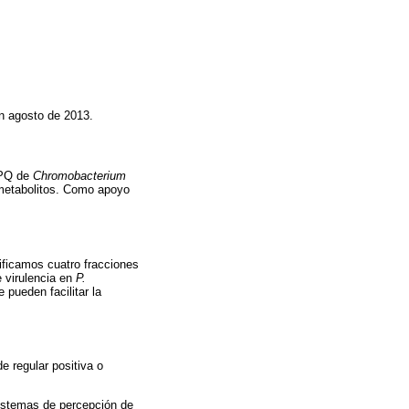
n agosto de 2013.
SPQ de
Chromobacterium
s metabolitos. Como apoyo
ificamos cuatro fracciones
e virulencia en
P.
 pueden facilitar la
e regular positiva o
sistemas de percepción de