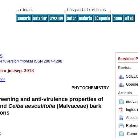
s
Servicios 
4476
versión impresa
ISSN
2007-4298
Revista
ico jul./sep. 2018
SciELO
1902
Google
PHYTOCHEMISTRY
Articulo
eening and anti-virulence properties of
nueva p
nd
Ceiba aesculifolia
(Malvaceae) bark
Inglés 
ions
Artícu
Referen
Como c
2