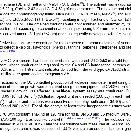
®
romethane (D), and methanol (MeOH) (J.T. Baker
). The solvent was evaporat
D 5.22 g, CaHex 2.42 g and CaD 4.32g of crude extracts. The hexane and dic
®
m column chromatography using silica gel 60 (70-230 mesh, Merck
) and elu
®
OAc) and EtOAc:MeOH (J.T. Baker
), resulting in eight fractions of CaHex, 1
 fractions in CpD. The obtained fractions were concentrated and analyzed by t
performed according to conventional techniques, using 0.25 mm thick alumin
 visualized under UV light (254 nm) and subsequently developed with 2 % vani
 Active fractions were examined for the presence of common classes of secon
o detect alkaloids, flavonoids, phenols, tannins, terpenes, triterpenes and ste
orne (1984)
.
y in
C. violaceum. Two biomonitor strains were used. ATCC553 is a wild type 
gment, whose production is regulated by the C4 and C6 homoserine lactones a
026, is a mini Tn5 mutant-indicator derived from the wild type CV31532 strain;
e ability to respond against exogenous AHL.
 fractions on the QS controlled production of violacein was determined using 
l toxic effects on growth was monitored using the non-pigmented CV026 strain.
d bacterial growth was affected, a multi-well system assay was conducted. Cu
5
-1
= 0.05 (10
CFU/mL
) (Multiskan Spectrum) and seeded (200 µL) in each well 
®
g
). Extracts and fractions were dissolved in dimethyl sulfoxide (DMSO) and 5
100 and 200 µg/mL. For all the assays at least three independent cultures were
25 °C with constant shaking at 120 rpm for 48 h. DMSO and LB medium were u
Castillo-Juárez
et al.
2013
 (AA) 100 µg/mL as positive control (
). The violacein ob
ended in 200 µL of DMSO and the absorbance was measured at 590 nm. To c
the negative controls was considered 100 % violacein production. Bacterial g