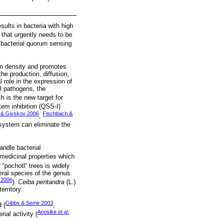
sults in bacteria with high
 that urgently needs to be
f bacterial quorum sensing
on density and promotes
he production, diffusion,
role in the expression of
l pathogens, the
ch is the new target for
tem inhibition (QSS-I)
& Givskov 2006
Fischbach &
,
 system can eliminate the
andle bacterial
medicinal properties which
 “pochotl” trees is widely
eral species of the genus
2006
).
Ceiba pentandra
(L.)
erritory.
Gibbs & Semir 2003
 (
,
Anosike
et al.
ial activity (