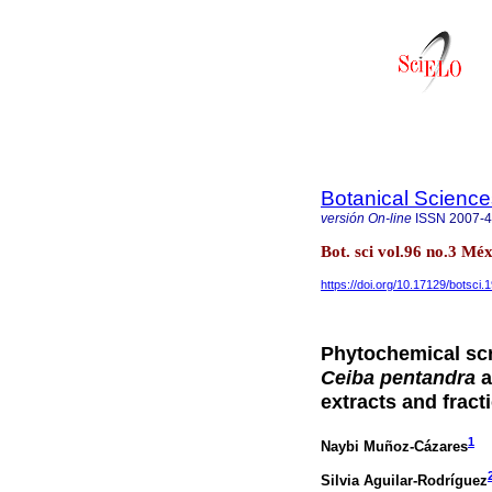
Botanical Science
versión On-line
ISSN
2007-
Bot. sci vol.96 no.3 Méx
https://doi.org/10.17129/botsci.
Phytochemical scr
Ceiba pentandra
a
extracts and fract
1
Naybi Muñoz-Cázares
Silvia Aguilar-Rodríguez