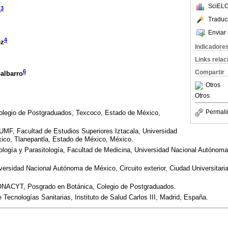
SciELO
3
s
Traduc
Enviar 
4
ez
Indicadore
Links rela
6
Compartir
albarro
Otros
Otros
Permali
olegio de Postgraduados, Texcoco, Estado de México,
UMF, Facultad de Estudios Superiores Iztacala, Universidad
co, Tlanepantla, Estado de México, México.
logía y Parasitología, Facultad de Medicina, Universidad Nacional Autónom
versidad Nacional Autónoma de México, Circuito exterior, Ciudad Universitari
ONACYT, Posgrado en Botánica, Colegio de Postgraduados.
Tecnologías Sanitarias, Instituto de Salud Carlos III, Madrid, España.