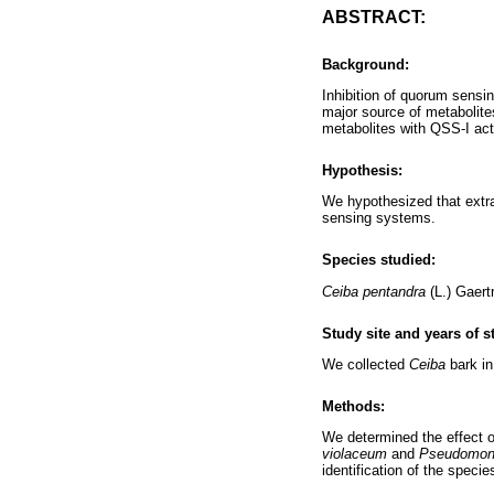
ABSTRACT:
Background:
Inhibition of quorum sensin
major source of metabolites
metabolites with QSS-I acti
Hypothesis:
We hypothesized that extr
sensing systems.
Species studied:
Ceiba pentandra
(L.) Gaert
Study site and years of s
We collected
Ceiba
bark in
Methods:
We determined the effect o
violaceum
and
Pseudomon
identification of the speci