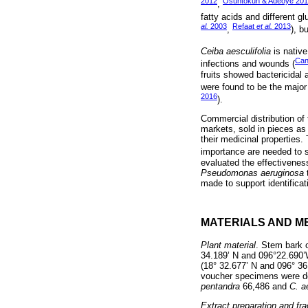
2012
Osuntokun & Adeoye 20
,
fatty acids and different g
al.
2003
Refaat
et al.
2013
,
), b
Ceiba aesculifolia
is native
Can
infections and wounds (
fruits showed bactericidal
were found to be the major
2016
).
Commercial distribution of
markets, sold in pieces as 
their medicinal properties.
importance are needed to 
evaluated the effectivenes
Pseudomonas aeruginosa
t
made to support identificat
MATERIALS AND M
Plant material
. Stem bark 
34.189’ N and 096°22.690’
(18° 32.677’ N and 096° 36
voucher specimens were de
pentandra
66,486 and
C. a
Extract preparation and fra