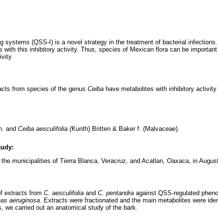
g systems (QSS-I) is a novel strategy in the treatment of bacterial infections.
 with this inhibitory activity. Thus, species of Mexican flora can be important
vity.
acts from species of the genus
Ceiba
have metabolites with inhibitory activity
n. and
Ceiba aesculifolia (
Kunth) Britten & Baker f. (Malvaceae).
tudy:
 the municipalities of Tierra Blanca, Veracruz, and Acatlan, Oaxaca, in Augus
f extracts from
C. aesculifolia
and
C. pentandra
against QSS-regulated phen
as aeruginosa
. Extracts were fractionated and the main metabolites were ident
es, we carried out an anatomical study of the bark.