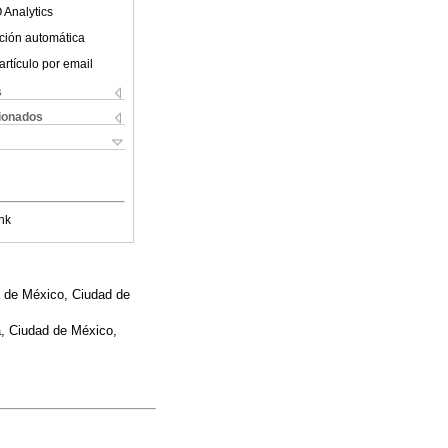
 Analytics
ción automática
artículo por email
s
cionados
nk
a de México, Ciudad de
a, Ciudad de México,