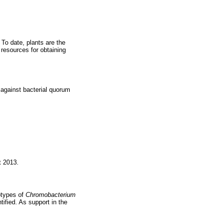
 To date, plants are the
 resources for obtaining
 against bacterial quorum
t 2013.
otypes of
Chromobacterium
ified. As support in the