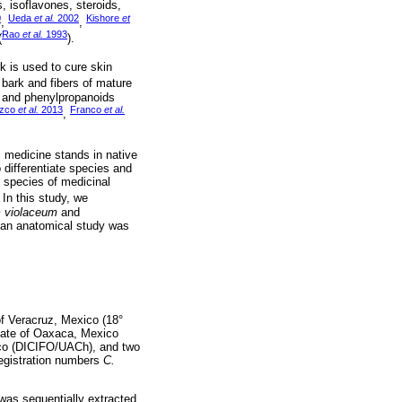
 isoflavones, steroids,
0
Ueda
et al.
2002
Kishore
et
,
,
Rao
et al.
1993
(
).
rk is used to cure skin
 bark and fibers of mature
s and phenylpropanoids
zco
et al.
2013
Franco
et al.
,
 medicine stands in native
o differentiate species and
h species of medicinal
. In this study, we
 violaceum
and
, an anatomical study was
of Veracruz, Mexico (18°
state of Oaxaca, Mexico
asco (DICIFO/UACh), and two
egistration numbers
C.
as sequentially extracted