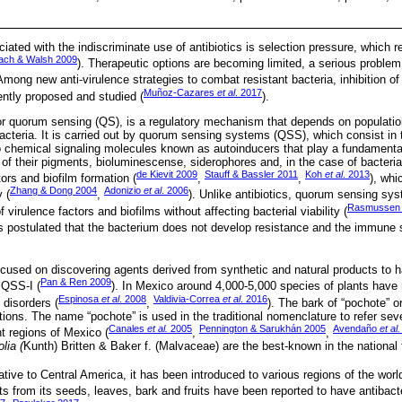
ted with the indiscriminate use of antibiotics is selection pressure, which re
ach & Walsh 2009
). Therapeutic options are becoming limited, a serious problem
 Among new anti-virulence strategies to combat resistant bacteria, inhibition o
Muñoz-Cazares
et al
. 2017
ntly proposed and studied (
).
or quorum sensing (QS), is a regulatory mechanism that depends on populati
bacteria. It is carried out by quorum sensing systems (QSS), which consist in t
 chemical signaling molecules known as autoinducers that play a fundamental 
f their pigments, bioluminescense, siderophores and, in the case of bacteria
de Kievit 2009
Stauff & Bassler 2011
Koh
et al
. 2013
tors and biofilm formation (
,
,
), whi
Zhang & Dong 2004
Adonizio
et al
. 2006
 (
,
). Unlike antibiotics, quorum sensing sys
Rasmussen 
virulence factors and biofilms without affecting bacterial viability (
t is postulated that the bacterium does not develop resistance and the immune
cused on discovering agents derived from synthetic and natural products to h
Pan & Ren 2009
 QSS-I (
). In Mexico around 4,000-5,000 species of plants have 
Espinosa
et al
. 2008
Valdivia-Correa
et al
. 2016
 disorders (
,
). The bark of “pochote” or
tions. The name “pochote” is used in the traditional nomenclature to refer sev
Canales
et al.
2005
Pennington & Sarukhán 2005
Avendaño
et al.
nt regions of Mexico (
,
,
lia (
Kunth) Britten & Baker f. (Malvaceae) are the best-known in the national t
ative to Central America, it has been introduced to various regions of the world
ts from its seeds, leaves, bark and fruits have been reported to have antibacter