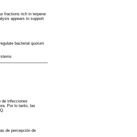
r fractions rich in terpene
nalysis appears to support
regulate bacterial quorum
systems
o de infecciones
ra. Por lo tanto, las
PQ.
mas de percepción de