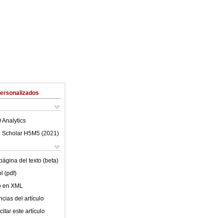
Personalizados
 Analytics
 Scholar H5M5 (
2021
)
ágina del texto (beta)
l (pdf)
lo en XML
cias del artículo
itar este artículo