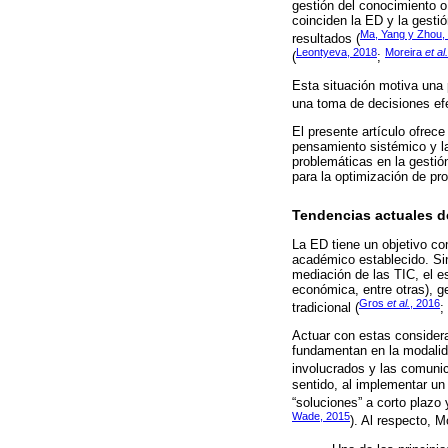
gestión del conocimiento o 
coinciden la ED y la gesti
Ma, Yang y Zhou,
resultados (
Leontyeva, 2018
Moreira
et al.
(
;
Esta situación motiva una 
una toma de decisiones efe
El presente artículo ofrec
pensamiento sistémico y la
problemáticas en la gestió
para la optimización de pr
Tendencias actuales d
La ED tiene un objetivo com
académico establecido. Sin
mediación de las TIC, el es
económica, entre otras), g
Gros
et al.
, 2016
tradicional (
;
Actuar con estas considera
fundamentan en la modalida
involucrados y las comunic
sentido, al implementar un
“soluciones” a corto plazo
Wade, 2015
). Al respecto, M