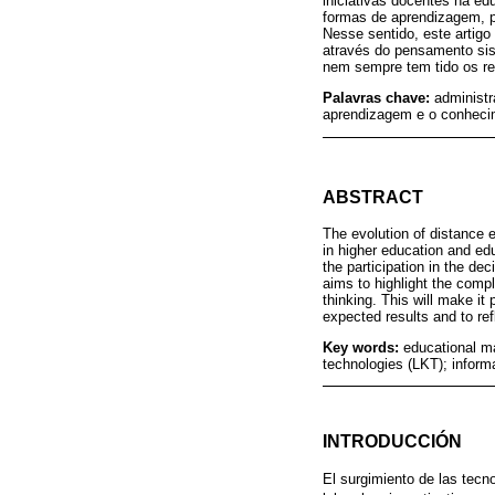
iniciativas docentes na e
formas de aprendizagem, p
Nesse sentido, este artig
através do pensamento sis
nem sempre tem tido os res
Palavras chave:
administr
aprendizagem e o conhecim
ABSTRACT
The evolution of distance 
in higher education and ed
the participation in the d
aims to highlight the comp
thinking. This will make i
expected results and to re
Key words:
educational m
technologies (LKT); inform
INTRODUCCIÓN
El surgimiento de las tecn