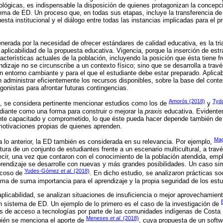
lógicas, es indispensable la disposición de quienes protagonizan la concepc
ma de ED. Un proceso que, en todas sus etapas, incluye la transferencia de
esta institucional y el diálogo entre todas las instancias implicadas para el p
erada por la necesidad de ofrecer estándares de calidad educativa, es la tr
a aplicabilidad de la propuesta educativa. Vigencia, porque la inserción de est
cterísticas actuales de la población, incluyendo la posición que ésta tiene fr
ndizaje no se circunscribe a un contexto físico; sino que se desarrolla a trav
un entorno cambiante y para el que el estudiante debe estar preparado. Aplicab
administrar eficientemente los recursos disponibles, sobre la base del cont
gonistas para afrontar futuras contingencias.
Amorós (2018)
Tyda
a, se considera pertinente mencionar estudios como los de
y
tudiante como una forma para construir o mejorar la
praxis
educativa. Evidente
te capacitado y comprometido, lo que éste pueda hacer depende también de l
motivaciones propias de quienes aprenden.
Mag
lo anterior, la ED también es considerada en su relevancia. Por ejemplo,
tura de un conjunto de estudiantes frente a un escenario multicultural, a tra
ecir, una vez que contaron con el conocimiento de la población atendida, em
prendizaje se desarrolle con nuevas y más grandes posibilidades. Un caso simi
Yudes-Gómez
et al.
(2018)
-acoso de
. En dicho estudio, se analizaron prácticas s
ema de suma importancia para el aprendizaje y la propia seguridad de los estu
plicabilidad, se analizan situaciones de insuficiencia o mejor aprovechamien
n sistema de ED. Un ejemplo de lo primero es el caso de la investigación de
s de acceso a tecnologías por parte de las comunidades indígenas de Costa R
Meneses
et al.
(2018)
bién se menciona el aporte de
, cuya propuesta de un softw