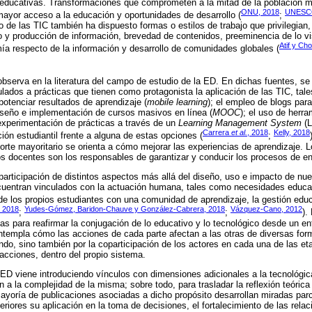
y educativas. Transformaciones que comprometen a la mitad de la población m
ONU, 2018
UNESCO
mayor acceso a la educación y oportunidades de desarrollo (
;
 de las TIC también ha dispuesto formas o estilos de trabajo que privilegian,
y producción de información, brevedad de contenidos, preeminencia de lo visu
Atif y Ch
ía respecto de la información y desarrollo de comunidades globales (
bserva en la literatura del campo de estudio de la ED. En dichas fuentes, s
ulados a prácticas que tienen como protagonista la aplicación de las TIC, tal
potenciar resultados de aprendizaje (
mobile learning
); el empleo de blogs par
diseño e implementación de cursos masivos en línea (
MOOC
); el uso de herr
 experimentación de prácticas a través de un
Learning Management System
(L
Carrera
et al.
, 2018
Kelly, 2018
pción estudiantil frente a alguna de estas opciones (
;
porte mayoritario se orienta a cómo mejorar las experiencias de aprendizaje. 
os docentes son los responsables de garantizar y conducir los procesos de e
participación de distintos aspectos más allá del diseño, uso e impacto de nu
uentran vinculados con la actuación humana, tales como necesidades educa
de los propios estudiantes con una comunidad de aprendizaje, la gestión educa
, 2018
Yudes-Gómez, Baridon-Chauve y González-Cabrera, 2018
Vázquez-Cano, 2012
;
;
).
cas para reafirmar la conjugación de lo educativo y lo tecnológico desde un en
templa cómo las acciones de cada parte afectan a las otras de diversas for
do, sino también por la coparticipación de los actores en cada una de las e
cciones, dentro del propio sistema.
n ED viene introduciendo vínculos con dimensiones adicionales a la tecnológi
n a la complejidad de la misma; sobre todo, para trasladar la reflexión teóri
ayoría de publicaciones asociadas a dicho propósito desarrollan miradas par
riores su aplicación en la toma de decisiones, el fortalecimiento de las relac