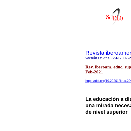
Revista iberoamer
versión On-line
ISSN
2007-
Rev. iberoam. educ. su
Feb-2021
https://doi.org/10.22201/iisue.
La educación a di
una mirada necesa
de nivel superior