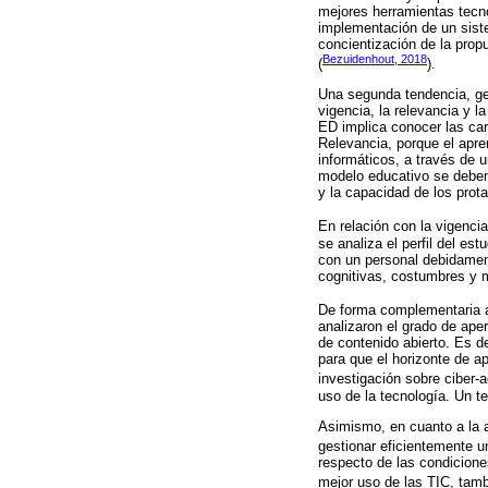
mejores herramientas tecno
implementación de un siste
concientización de la propu
Bezuidenhout, 2018
(
).
Una segunda tendencia, gen
vigencia, la relevancia y l
ED implica conocer las cara
Relevancia, porque el apre
informáticos, a través de 
modelo educativo se deben 
y la capacidad de los prota
En relación con la vigenci
se analiza el perfil del es
con un personal debidamen
cognitivas, costumbres y 
De forma complementaria a 
analizaron el grado de aper
de contenido abierto. Es d
para que el horizonte de a
investigación sobre ciber
uso de la tecnología. Un t
Asimismo, en cuanto a la a
gestionar eficientemente u
respecto de las condicione
mejor uso de las TIC, tam