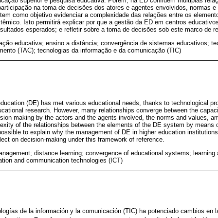
ducação superior e pesquisa educativa. Porém, na ED confluem múltiplas rela
articipação na toma de decisões dos atores e agentes envolvidos, normas e v
o tem como objetivo evidenciar a complexidade das relações entre os elemen
têmico. Isto permitirá explicar por que a gestão da ED em centros educativo
ultados esperados; e refletir sobre a toma de decisões sob este marco de re
ação educativa; ensino a distância; convergência de sistemas educativos; te
ento (TAC); tecnologias da informação e da comunicação (TIC)
education (DE) has met various educational needs, thanks to technological prog
ucational research. However, many relationships converge between the capacit
ecision making by the actors and the agents involved, the norms and values, am
lexity of the relationships between the elements of the DE system by means 
t possible to explain why the management of DE in higher education institution
flect on decision-making under this framework of reference.
anagement; distance learning; convergence of educational systems; learning
ation and communication technologies (ICT)
ologías de la información y la comunicación (TIC) ha potenciado cambios en l