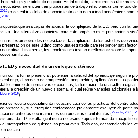
la estrategia y modelo de negocio. En tal sentido, al recorrer las últimas in
ón educativa, se encuentran propuestas de trabajo relacionadas con el uso de 
 2018
) o describir la falta de conocimiento de la comunidad académica sobre tr
, 2018
).
propuesta que sea capaz de abordar la complejidad de la ED; pero con la func
ctiva. Una alternativa auspiciosa para este propósito es el pensamiento sist
e una reflexión sobre dos necesidades: la ampliación de los estudios que vinc
 presentación de este último como una estrategia para responder satisfactor
n educativa. Finalmente, las conclusiones invitan a reflexionar sobre la impor
ocesos similares.
e la ED y necesidad de un enfoque sistémico
ún con la forma presencial: potenciar la calidad del aprendizaje según la prop
 embargo, el proceso de comprensión, adaptación y aplicación de sus particu
tablecimiento de normativas específicas, la formación de una cultura digital, 
enera la creación de un nuevo sistema, el cual reúne variables adicionales a 
Moore, 2016
).
ciones resulta especialmente necesario cuando las prácticas del centro educa
d presencial, sus jerarquías conformadas previamente excluyen de participa
Moriello, 2005
V
aciones entre los departamentos son precarias o unilaterales (
;
 sistema de ED, resulta igualmente necesario superar formas de trabajo lineal
 y el protagonismo de quienes las promueven. Todo eso, desatendiendo los ve
orin declara: