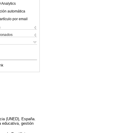
 Analytics
ción automática
artículo por email
s
cionados
nk
ncia (UNED), España.
a educativa, gestión