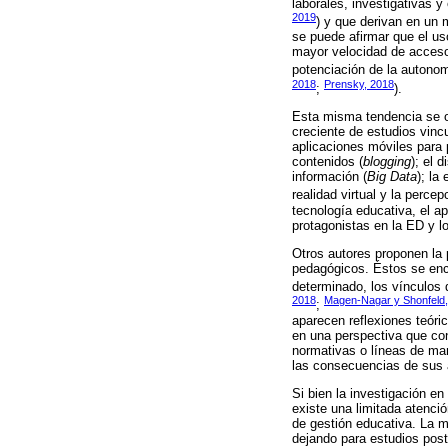
laborales, investigativas 
2019
) y que derivan en un 
se puede afirmar que el uso
mayor velocidad de acceso 
potenciación de la autonom
2018
Prensky, 2018
;
).
Esta misma tendencia se o
creciente de estudios vinc
aplicaciones móviles para 
contenidos (
blogging
); el 
información (
Big Data
); la
realidad virtual y la perce
tecnología educativa, el a
protagonistas en la ED y l
Otros autores proponen la 
pedagógicos. Éstos se enc
determinado, los vínculos 
2018
Magen-Nagar y Shonfeld
;
aparecen reflexiones teóri
en una perspectiva que con
normativas o líneas de man
las consecuencias de sus a
Si bien la investigación e
existe una limitada atenció
de gestión educativa. La m
dejando para estudios poste