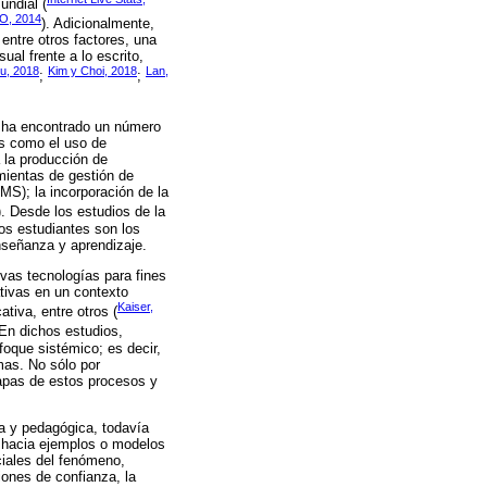
undial (
, 2014
). Adicionalmente,
 entre otros factores, una
al frente a lo escrito,
ou, 2018
Kim y Choi, 2018
Lan,
;
;
e ha encontrado un número
es como el uso de
a la producción de
amientas de gestión de
MS); la incorporación de la
). Desde los estudios de la
Los estudiantes son los
nseñanza y aprendizaje.
evas tecnologías para fines
tivas en un contexto
Kaiser,
tiva, entre otros (
 En dichos estudios,
foque sistémico; es decir,
mas. No sólo por
tapas de estos procesos y
ca y pedagógica, todavía
ca hacia ejemplos o modelos
ciales del fenómeno,
iones de confianza, la