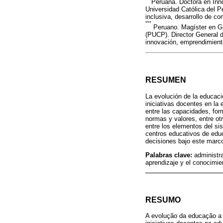
Peruana. Doctora en Innov
Universidad Católica del P
inclusiva, desarrollo de 
***
Peruano. Magíster en Ges
(PUCP). Director General d
innovación, emprendimiento
RESUMEN
La evolución de la educaci
iniciativas docentes en la
entre las capacidades, for
normas y valores, entre otr
entre los elementos del si
centros educativos de educ
decisiones bajo este marco
Palabras clave:
administr
aprendizaje y el conocimie
RESUMO
A evolução da educação a d