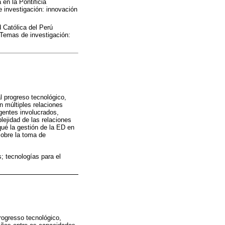
en la Pontificia
 investigación: innovación
d Católica del Perú
 Temas de investigación:
l progreso tecnológico,
n múltiples relaciones
gentes involucrados,
lejidad de las relaciones
qué la gestión de la ED en
sobre la toma de
; tecnologías para el
rogresso tecnológico,