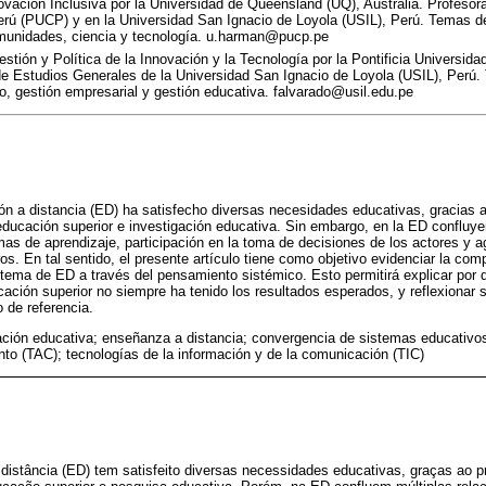
ación Inclusiva por la Universidad de Queensland (UQ), Australia. Profesora 
erú (PUCP) y en la Universidad San Ignacio de Loyola (USIL), Perú. Temas de
comunidades, ciencia y tecnología. u.harman@pucp.pe
tión y Política de la Innovación y la Tecnología por la Pontificia Universida
e Estudios Generales de la Universidad San Ignacio de Loyola (USIL), Perú.
, gestión empresarial y gestión educativa. falvarado@usil.edu.pe
ón a distancia (ED) ha satisfecho diversas necesidades educativas, gracias a
 educación superior e investigación educativa. Sin embargo, en la ED confluye
mas de aprendizaje, participación en la toma de decisiones de los actores y a
os. En tal sentido, el presente artículo tiene como objetivo evidenciar la comp
stema de ED a través del pensamiento sistémico. Esto permitirá explicar por 
ación superior no siempre ha tenido los resultados esperados, y reflexionar 
 de referencia.
ación educativa; enseñanza a distancia; convergencia de sistemas educativos
nto (TAC); tecnologías de la información y de la comunicación (TIC)
istância (ED) tem satisfeito diversas necessidades educativas, graças ao p