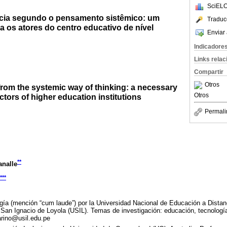
SciELO
ncia segundo o pensamento sistêmico: um
Traduc
a os atores do centro educativo de nível
Enviar 
Indicadore
Links rela
Compartir
Otros
rom the systemic way of thinking: a necessary
Otros
ctors of higher education institutions
Permali
**
analle
***
gía (mención “cum laude”) por la Universidad Nacional de Educación a Dista
 San Ignacio de Loyola (USIL). Temas de investigación: educación, tecnologí
arino@usil.edu.pe