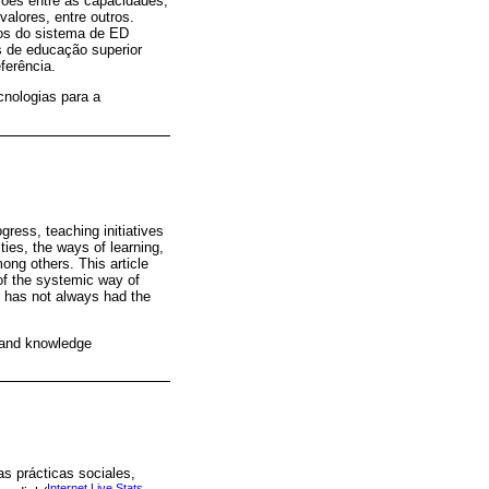
ções entre as capacidades,
alores, entre outros.
tos do sistema de ED
s de educação superior
ferência.
cnologias para a
ress, teaching initiatives
ies, the ways of learning,
ong others. This article
of the systemic way of
s has not always had the
 and knowledge
as prácticas sociales,
Internet Live Stats,