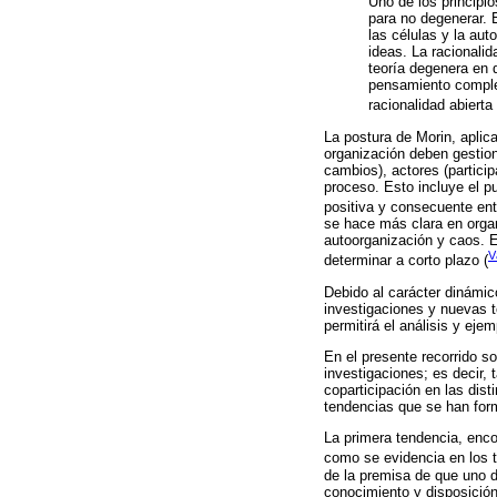
Uno de los principi
para no degenerar. E
las células y la au
ideas. La racionalid
teoría degenera en 
pensamiento comple
racionalidad abierta 
La postura de Morin, aplic
organización deben gestiona
cambios), actores (partici
proceso. Esto incluye el pu
positiva y consecuente ent
se hace más clara en organ
autoorganización y caos. E
V
determinar a corto plazo (
Debido al carácter dinámic
investigaciones y nuevas te
permitirá el análisis y ej
En el presente recorrido s
investigaciones; es decir,
coparticipación en las dist
tendencias que se han for
La primera tendencia, enco
como se evidencia en los 
de la premisa de que uno de
conocimiento y disposición