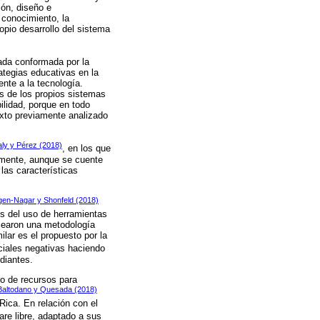
ión, diseño e
 conocimiento, la
ropio desarrollo del sistema
iada conformada por la
rategias educativas en la
ente a la tecnología.
és de los propios sistemas
ilidad, porque en todo
exto previamente analizado
ly y Pérez (2018)
, en los que
mente, aunque se cuente
as características
en-Nagar y Shonfeld (2018)
vés del uso de herramientas
plearon una metodología
lar es el propuesto por la
ociales negativas haciendo
diantes.
to de recursos para
Baltodano y Quesada (2018)
ica. En relación con el
are libre, adaptado a sus