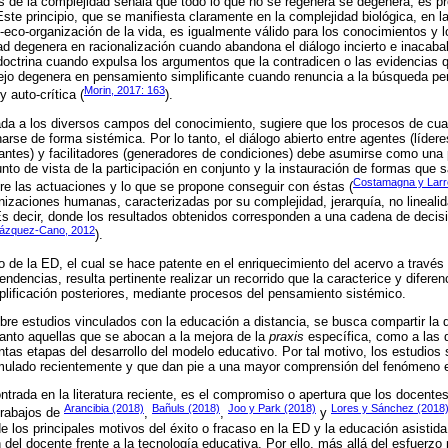
os de la complejidad señala que todo lo que no se regenera se degenera, es p
ste principio, que se manifiesta claramente en la complejidad biológica, en l
to-eco-organización de la vida, es igualmente válido para los conocimientos y 
ad degenera en racionalización cuando abandona el diálogo incierto e inacababl
doctrina cuando expulsa los argumentos que la contradicen o las evidencias qu
jo degenera en pensamiento simplificante cuando renuncia a la búsqueda p
Morin, 2017: 163
y auto-crítica (
).
ada a los diversos campos del conocimiento, sugiere que los procesos de cua
rse de forma sistémica. Por lo tanto, el diálogo abierto entre agentes (líder
pantes) y facilitadores (generadores de condiciones) debe asumirse como una p
nto de vista de la participación en conjunto y la instauración de formas que s
Costamagna y Larr
re las actuaciones y lo que se propone conseguir con éstas (
izaciones humanas, caracterizadas por su complejidad, jerarquía, no lineali
s decir, donde los resultados obtenidos corresponden a una cadena de decisi
ázquez-Cano, 2012
).
o de la ED, el cual se hace patente en el enriquecimiento del acervo a través 
ndencias, resulta pertinente realizar un recorrido que la caracterice y diferen
emplificación posteriores, mediante procesos del pensamiento sistémico.
obre estudios vinculados con la educación a distancia, se busca compartir la 
 tanto aquellas que se abocan a la mejora de la
praxis
específica, como a las 
intas etapas del desarrollo del modelo educativo. Por tal motivo, los estudios
mulado recientemente y que dan pie a una mayor comprensión del fenómeno 
ntrada en la literatura reciente, es el compromiso o apertura que los docente
Arancibia (2018)
Bañuls (2018)
Joo y Park (2018)
Lores y Sánchez (2018
trabajos de
,
,
y
 los principales motivos del éxito o fracaso en la ED y la educación asistida
 del docente frente a la tecnología educativa. Por ello, más allá del esfuerz