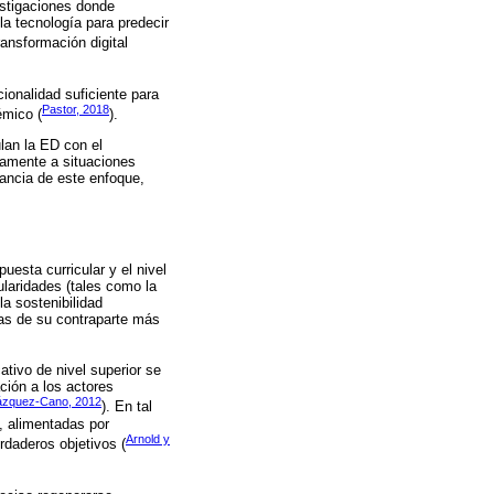
vestigaciones donde
la tecnología para predecir
ansformación digital
ionalidad suficiente para
Pastor, 2018
émico (
).
ulan la ED con el
iamente a situaciones
tancia de este enfoque,
uesta curricular y el nivel
laridades (tales como la
la sostenibilidad
las de su contraparte más
tivo de nivel superior se
ción a los actores
ázquez-Cano, 2012
). En tal
, alimentadas por
Arnold y
rdaderos objetivos (