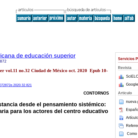
icana de educación superior
Servicios 
2872
Revista
per vol.11 no.32 Ciudad de México oct. 2020 Epub 10-
SciELO
Google
20072872e.2020.32.821
Articulo
CONTORNOS
nueva p
stancia desde el pensamiento sistémico:
Españo
ria para los actores del centro educativo
Artícu
Referen
Como c