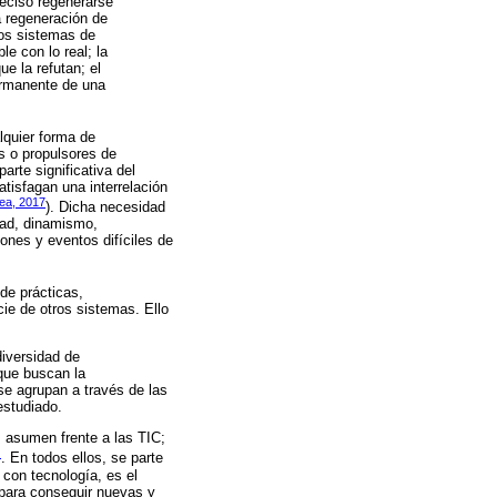
reciso regenerarse
a regeneración de
los sistemas de
e con lo real; la
e la refutan; el
ermanente de una
lquier forma de
es o propulsores de
arte significativa del
atisfagan una interrelación
ea, 2017
). Dicha necesidad
dad, dinamismo,
ones y eventos difíciles de
de prácticas,
cie de otros sistemas. Ello
diversidad de
que buscan la
 se agrupan a través de las
estudiado.
s asumen frente a las TIC;
)
. En todos ellos, se parte
 con tecnología, es el
o para conseguir nuevas y