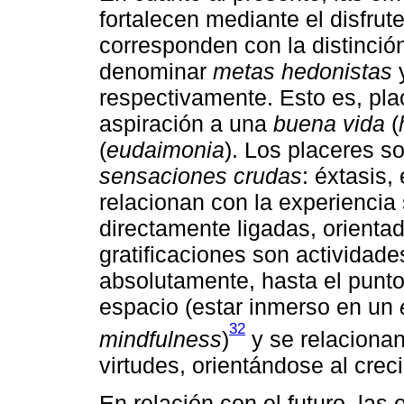
fortalecen mediante el disfrut
corresponden con la distinció
denominar
metas hedonistas
respectivamente. Esto es, plac
aspiración a una
buena vida
(
(
eudaimonia
). Los placeres 
sensaciones crudas
: éxtasis,
relacionan con la experiencia 
directamente ligadas, orientad
gratificaciones son actividad
absolutamente, hasta el punto
espacio (estar inmerso en un
32
mindfulness
)
y se relacionan 
virtudes, orientándose al crec
En relación con el futuro, las