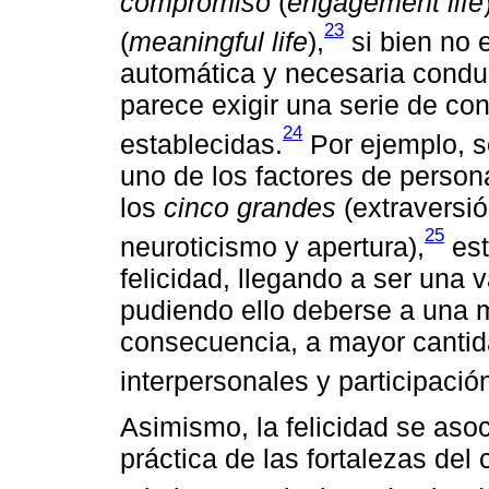
compromiso
(
engagement life
23
(
meaningful life
),
si bien no 
automática y necesaria conduz
parece exigir una serie de con
24
establecidas.
Por ejemplo, s
uno de los factores de person
los
cinco grandes
(extraversió
25
neuroticismo y apertura),
est
felicidad, llegando a ser una 
pudiendo ello deberse a una 
consecuencia, a mayor cantida
interpersonales y participació
Asimismo, la felicidad se asoc
práctica de las fortalezas del 