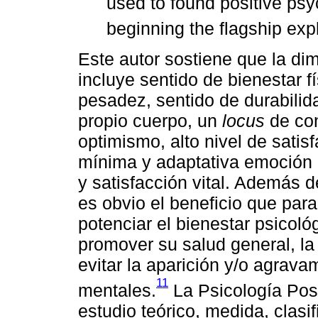
used to found positive psy
beginning the flagship expl
Este autor sostiene que la dim
incluye sentido de bienestar 
pesadez, sentido de durabilida
propio cuerpo, un
locus
de con
optimismo, alto nivel de satisf
mínima y adaptativa emoción 
y satisfacción vital. Además d
es obvio el beneficio que para
potenciar el bienestar psicológ
promover su salud general, l
evitar la aparición y/o agrava
11
mentales.
La Psicología Posi
estudio teórico, medida, clasi