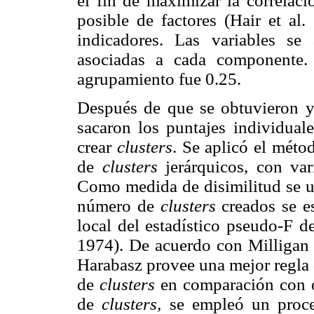
el fin de maximizar la correlac
posible de factores (Hair et al.
indicadores. Las variables s
asociadas a cada componente. 
agrupamiento fue 0.25.
Después de que se obtuvieron y 
sacaron los puntajes individual
crear
clusters
. Se aplicó el méto
de
clusters
jerárquicos, con var
Como medida de disimilitud se us
número de
clusters
creados se e
local del estadístico pseudo-F d
1974). De acuerdo con Milligan y
Harabasz provee una mejor regla 
de
clusters
en comparación con ot
de
clusters,
se empleó un proce