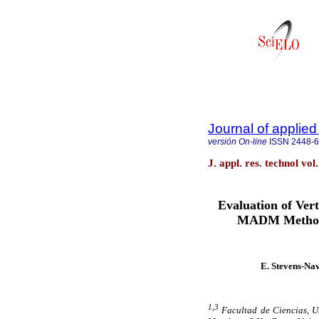
Journal of applie
versión On-line
ISSN
2448-
J. appl. res. technol v
Evaluation of Ver
MADM Methods
E. Stevens-Na
1,3
Facultad de Ciencias, U