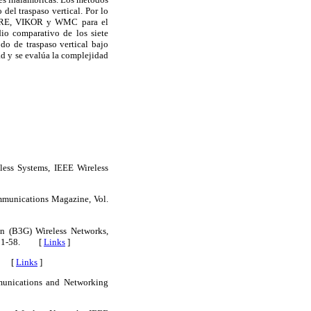
el traspaso vertical. Por lo
TRE, VIKOR y WMC para el
dio comparativo de los siete
 de traspaso vertical bajo
ad y se evalúa la complejidad
less Systems, IEEE Wireless
ommunications Magazine, Vol.
on (B3G) Wireless Networks,
p. 51-58. [
Links
]
5. [
Links
]
unications and Networking