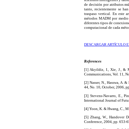
de decisión por atributos m
tanto, recientemente se
traspaso vertical. En este 
métodos MADM por medio de
diferentes tipos de conexion
computacional de cada métod
DESCARGAR ARTÍCULO E
References
[1] Akyildiz, I., Xie, J.,
Communications, Vol. 11, N
[2] Nasser, N., Hasswa, A. 
44, No. 10, October, 2006,
[3] Stevens-Navarro, E., P
International Journal of F
[4] Yoon, K. & Hwang, C., M
[5] Zhang, W., Handover 
Conference, 2004, pp. 653