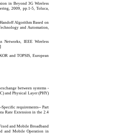
ision in Beyond 3G Wireless
ring, 2009, pp.1-5, Toluca,
l Handoff Algorithm Based on
 Technology and Automation,
ss Networks, IEEE Wireless
]
VIKOR and TOPSIS, European
 exchange between systems -
AC) and Physical Layer (PHY)
Specific requirements-- Part
a Rate Extension in the 2.4
r Fixed and Mobile Broadband
ed and Mobile Operation in