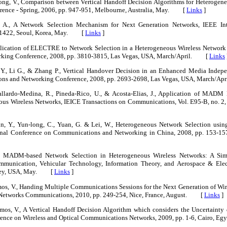
ong, V., Comparison between Vertical Handoff Decision Algorithms for Heterogen
rence - Spring, 2006, pp. 947-951, Melbourne, Australia, May. [
Links
]
, A., A Network Selection Mechanism for Next Generation Networks, IEEE In
8-1422, Seoul, Korea, May. [
Links
]
pplication of ELECTRE to Network Selection in a Heterogeneous Wireless Networ
king Conference, 2008, pp. 3810-3815, Las Vegas, USA, March/April. [
Links
u Y., Li G., & Zhang P., Vertical Handover Decision in an Enhanced Media Inde
ons and Networking Conference, 2008, pp. 2693-2698, Las Vegas, USA, March/
Gallardo-Medina, R., Pineda-Rico, U., & Acosta-Elias, J., Application of M
ous Wireless Networks, IEICE Transactions on Communications, Vol. E95-B, no. 2,
n, Y., Yun-long, C., Yuan, G. & Lei, W., Heterogeneous Network Selection usin
onal Conference on Communications and Networking in China, 2008, pp. 153-15
, MADM-based Network Selection in Heterogeneous Wireless Networks: A Simul
mmunication, Vehicular Technology, Information Theory, and Aerospace & Elec
ersey, USA, May. [
Links
]
os, V., Handing Multiple Communications Sessions for the Next Generation of Wire
 Networks Communications, 2010, pp. 249-254, Nice, France, August. [
Links
]
mos, V., A Vertical Handoff Decision Algorithm which considers the Uncertainty
erence on Wireless and Optical Communications Networks, 2009, pp. 1-6, Cairo, 