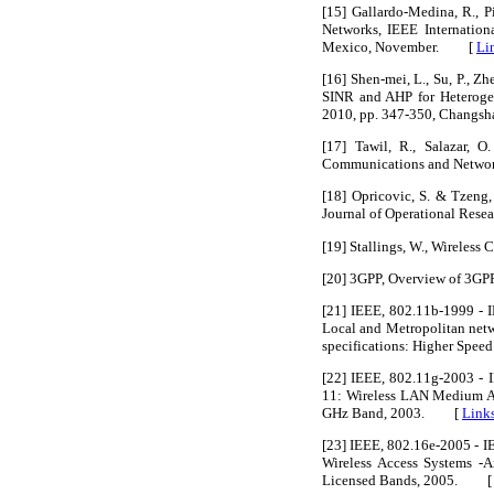
[15] Gallardo-Medina, R., 
Networks, IEEE Internation
Mexico, November. [
Li
[16] Shen-mei, L., Su, P., 
SINR and AHP for Heterogen
2010, pp. 347-350, Chang
[17] Tawil, R., Salazar, 
Communications and Networ
[18] Opricovic, S. & Tzen
Journal of Operational Res
[19] Stallings, W., Wireles
[20] 3GPP, Overview of 3GPP
[21] IEEE, 802.11b-1999 - 
Local and Metropolitan netw
specifications: Higher Spe
[22] IEEE, 802.11g-2003 - I
11: Wireless LAN Medium Ac
GHz Band, 2003. [
Link
[23] IEEE, 802.16e-2005 - I
Wireless Access Systems -
Licensed Bands, 2005. 