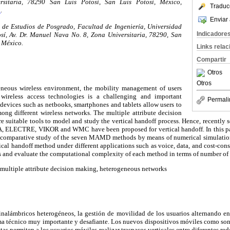
rsitaria, 78290 San Luis Potosí, San Luis Potosí, México,
Traduc
x
.
Enviar 
 de Estudios de Posgrado, Facultad de Ingeniería, Universidad
Indicadore
í, Av. Dr. Manuel Nava No. 8, Zona Universitaria, 78290, San
, México.
Links rela
Compartir
Otros
Otros
eneous wireless environment, the mobility management of users
wireless access technologies is a challenging and important
Permali
devices such as netbooks, smartphones and tablets allow users to
ong different wireless networks. The multiple attribute decision
suitable tools to model and study the vertical handoff process. Hence, recentl
ELECTRE, VIKOR and WMC have been proposed for vertical handoff. In this pap
 comparative study of the seven MAMD methods by means of numerical simulat
ical handoff method under different applications such as voice, data, and cost-con
is and evaluate the computational complexity of each method in terms of number of 
 multiple attribute decision making, heterogeneous networks
nalámbricos heterogéneos, la gestión de movilidad de los usuarios alternando ent
ma técnico muy importante y desafiante. Los nuevos dispositivos móviles como son 
etas permiten a los usuarios móviles realizar traspasos verticales entre diferentes r