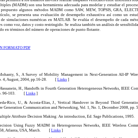
últiples (MADM) son una herramienta adecuada para modelar y estudiar el proceso d
 han propuesto algunos métodos MADM como SAW, MEW, TOPSIS, GRA, ELEC
artículo, se presenta una evaluación de desempeño exhaustiva así como un estu
 simulaciones numéricas en MATLAB. Se evalúa el desempeño de cada método
es como voz, datos y costo restringido. Se realiza también un análisis de sensibilid
o en términos del número de operaciones de punto flotante.
N FORMATO PDF
 & Mohanty, S., A Survey of Mobility Management in Next-Generation All-IP Wire
o. 4, August, 2004, pp.16-28. [
Links
]
& Hassanein, H., Handoffs in Fourth Generation Heterogeneous Networks, IEEE C
 pp. 96-103. [
Links
]
ineda-Rico, U., & Acosta-Elias, J., Vertical Handover in Beyond Third Generati
uture Generation Communication and Networking, Vol. 1, No. 1, December 2008, p
ultiple Attribute Decision Making: An introduction, Ed. Sage Publications, 199
Decision Using Fuzzy MADM in Heterogeneous Networks, IEEE Wireless Comm
-658, Atlanta, USA, March. [
Links
]