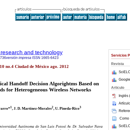
d research and technology
Servicios 
6736
versión impresa
ISSN
1665-6423
Revista
ol.10 no.4 Ciudad de México ago. 2012
SciELO
Google
tical Handoff Decision Algorightms Based on
Articulo
 for Heterogeneous Wireless Networks
Inglés 
Artícu
1
2
3
varro*
, J. D. Martínez-Morales
, U. Pineda-Rico
Referen
Como c
SciELO
niversidad Autónoma de San Luis Potosí Av. Dr. Salvador Nava