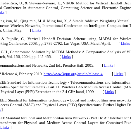
Pineda-Rico, U., & Stevens-Navarro, E., VIKOR Method for Vertical Handoff Dec
al Conference In Automatic Control, Computing Science and Electronic Enginee
nks
]
Zheng-kun, M., Qing-min, M. & Ming-hai, X., A Simple Additive Weighting Vertica
eous Wireless Networks, International Conference on Intelligent Computation
sha, China, May. [
Links
]
O. & Pujolle, G., Vertical Handoff Decision Scheme using MADM for Wirele
king Conference, 2008, pp. 2789-2792, Las Vegas, USA, March/April. [
Links
g, G.H., Compromise Solution by MCDM Methods: A Comparative Analysis of 
earch, Vol. 156, 2004, pp. 445-455. [
Links
]
s Communications and Networks, 2nd Ed., Prentice Hall, 2005. [
Links
]
 Release 4, February 2010.
http://www.3gpp.org/article/release-4
[
Links
]
IEEE Standard for Information Technology - Telecommunications and information
orks - Specific requirements - Part 11: Wireless LAN Medium Access Control (M
ed Physical Layer (PHY) Extension in the 2.4 GHz band, 1999. [
Links
]
EEE Standard for Information technology-- Local and metropolitan area networks-
cess Control (MAC) and Physical Layer (PHY) Specifications: Further Higher Dat
s
]
EEE Standard for Local and Metropolitan Area Networks - Part 16: Air Interface fo
Amendment for Physical and Medium Access Control Layers for Combined Fix
[
Links
]