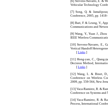
[6] Stevens-Navarro, E. & W
Vehicular Technology Confe
[7] Song, Q. & Jamalipour
Conference, 2005, pp. 141
[8] Bari, F. & Leung, V., A
Communications and Networ
[9] Wang, Y., Yuan J., Zho
IEEE Wireless Communicati
[10] Stevens-Navarro, E., 
Vertical Handoff Heterogene
[
Links
]
[11] Hong-yan, C., Qiang-ju
Decision Method, Internati
[
Links
]
[12] Wang, L. & Binet, D.
Conference on Wireless Co
2009, pp. 559-564, New J
[13] Vaca-Ramirez, R. & Ram
Conference on Systems and
[14] Vaca-Ramirez, R. & Ra
Process, International Conf