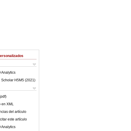
Personalizados
 Analytics
 Scholar H5M5 (
2021
)
(pdf)
lo en XML
cias del artículo
itar este artículo
 Analytics