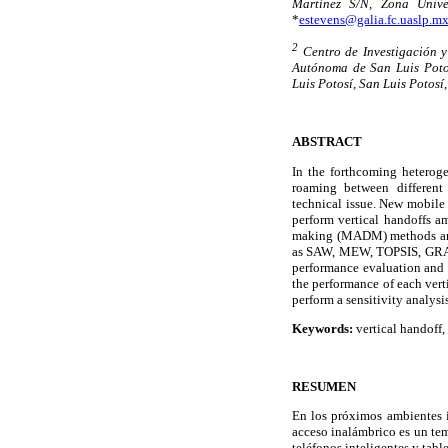
Martínez S/N, Zona Unive
*
estevens@galia.fc.uaslp.m
2
Centro de Investigación y
Autónoma de San Luis Potos
Luis Potosí, San Luis Potosí
ABSTRACT
In the forthcoming heterog
roaming between different 
technical issue. New mobile 
perform vertical handoffs am
making (MADM) methods are 
as SAW, MEW, TOPSIS, GRA, 
performance evaluation and
the performance of each vert
perform a sensitivity analys
Keywords:
vertical handoff,
RESUMEN
En los próximos ambientes i
acceso inalámbrico es un te
teléfonos inteligentes y tabl