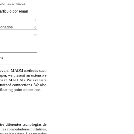
ción automática
artículo por email
s
cionados
nk
y several MADM methods such
er, we present an extensive
ions in MATLAB. We evaluate
strained connections. We also
floating point operations.
re diferentes tecnologías de
las computadoras portátiles,
edes inalámbricas. Los métodos