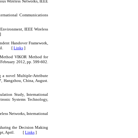
eous Wireless Networks, IEEE
ternational Communications
k Environment, IEEE Wireless
]
pendent Handover Framework,
April. [
Links
]
ADM Method VIKOR Method for
 February 2012, pp. 599-602.
g a novel Multiple-Attribute
7, Hangzhou, China, August.
ation Study, International
tronic Systems Technology,
less Networks, International
 during the Decision Making
Egypt, April. [
Links
]