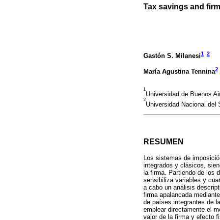
Tax savings and firm
1
2
Gastón S. Milanesi
2
María Agustina Tennina
1
Universidad de Buenos Air
2
Universidad Nacional del 
RESUMEN
Los sistemas de imposició
integrados y clásicos, sien
la firma. Partiendo de los 
sensibiliza variables y cua
a cabo un análisis descript
firma apalancada mediante 
de países integrantes de l
emplear directamente el mo
valor de la firma y efecto 