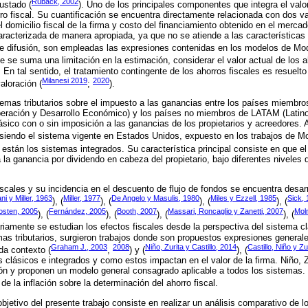
Ruback, 2002
ustado (
). Uno de los principales componentes que integra el valo
rro fiscal. Su cuantificación se encuentra directamente relacionada con dos va
el domicilio fiscal de la firma y costo del financiamiento obtenido en el merc
aracterizada de manera apropiada, ya que no se atiende a las características d
e difusión, son empleadas las expresiones contenidas en los modelos de Modig
te se suma una limitación en la estimación, considerar el valor actual de los 
 En tal sentido, el tratamiento contingente de los ahorros fiscales es resuelt
Milanesi 2019
2020
aloración (
;
).
temas tributarios sobre el impuesto a las ganancias entre los países miembr
peración y Desarrollo Económico) y los países no miembros de LATAM (Latin
ásico con o sin imposición a las ganancias de los propietarios y acreedores.
, siendo el sistema vigente en Estados Unidos, expuesto en los trabajos de Mod
 están los sistemas integrados. Su característica principal consiste en que e
la ganancia por dividendo en cabeza del propietario, bajo diferentes niveles d
fiscales y su incidencia en el descuento de flujo de fondos se encuentra desar
ni y Miller, 1963
Miller, 1977
De Angelo y Masulis, 1980
Miles y Ezzell, 1985
Sick,
), (
), (
), (
), (
osten, 2005
Fernández, 2005
Booth, 2007
Massari, Roncaglio y Zanetti, 2007
Mol
), (
), (
), (
), (
ariamente se estudian los efectos fiscales desde la perspectiva del sistema cl
emas tributarios, surgieron trabajos donde son propuestos expresiones general
Graham J., 2003
2008
Niño, Zurita y Castillo, 2014
Castillo, Niño y Zu
da contexto (
,
) y (
), (
 clásicos e integrados y como estos impactan en el valor de la firma. Niño, Zu
ión y proponen un modelo general consagrado aplicable a todos los sistemas. E
 de la inflación sobre la determinación del ahorro fiscal.
bjetivo del presente trabajo consiste en realizar un análisis comparativo de l