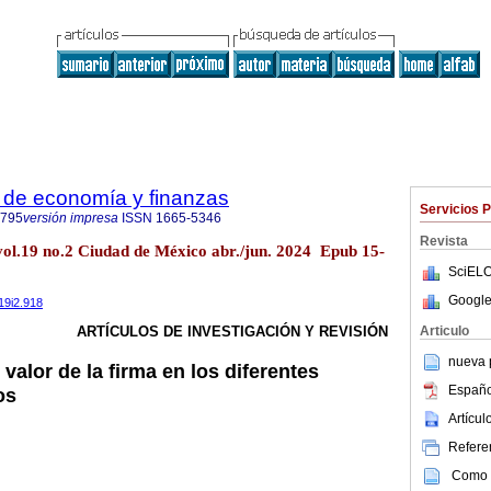
 de economía y finanzas
Servicios 
6795
versión impresa
ISSN
1665-5346
Revista
vol.19 no.2 Ciudad de México abr./jun. 2024 Epub 15-
SciELO
Google
19i2.918
Articulo
ARTÍCULOS DE INVESTIGACIÓN Y REVISIÓN
nueva p
 valor de la firma en los diferentes
Españo
os
Artícu
Referen
Como c