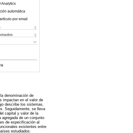
 Analytics
ción automática
artículo por email
s
cionados
nk
 la denominación de
as impactan en el valor de
bajo describe los sistemas,
dos. Seguidamente, se lleva
el capital y valor de la
a agregada de un conjunto
es de especificación al
uncionales existentes entre
 países estudiados.