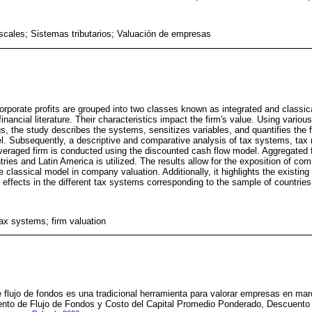
iscales; Sistemas tributarios; Valuación de empresas
porate profits are grouped into two classes known as integrated and classical
inancial literature. Their characteristics impact the firm's value. Using vario
s, the study describes the systems, sensitizes variables, and quantifies the f
. Subsequently, a descriptive and comparative analysis of tax systems, tax r
leveraged firm is conducted using the discounted cash flow model. Aggregated f
es and Latin America is utilized. The results allow for the exposition of com
 classical model in company valuation. Additionally, it highlights the existing 
 effects in the different tax systems corresponding to the sample of countries
ax systems; firm valuation
flujo de fondos es una tradicional herramienta para valorar empresas en ma
ento de Flujo de Fondos y Costo del Capital Promedio Ponderado, Descuento