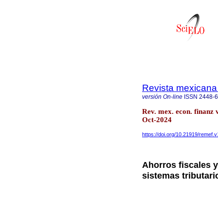
Revista mexicana
versión On-line
ISSN
2448-
Rev. mex. econ. finanz 
Oct-2024
https://doi.org/10.21919/remef.v
Ahorros fiscales y
sistemas tributari