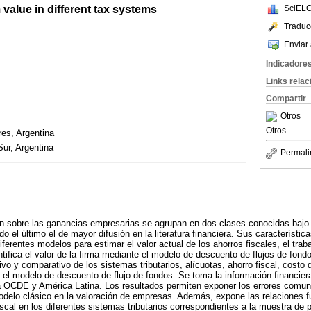
 value in different tax systems
SciELO
Traduc
Enviar 
Indicadore
Links rela
Compartir
Otros
Otros
es, Argentina
Sur, Argentina
Permali
n sobre las ganancias empresarias se agrupan en dos clases conocidas bajo
do el último el de mayor difusión en la literatura financiera. Sus característic
diferentes modelos para estimar el valor actual de los ahorros fiscales, el tra
ntifica el valor de la firma mediante el modelo de descuento de flujos de fon
ivo y comparativo de los sistemas tributarios, alícuotas, ahorro fiscal, costo d
el modelo de descuento de flujo de fondos. Se toma la información financier
a OCDE y América Latina. Los resultados permiten exponer los errores comun
delo clásico en la valoración de empresas. Además, expone las relaciones f
fiscal en los diferentes sistemas tributarios correspondientes a la muestra de