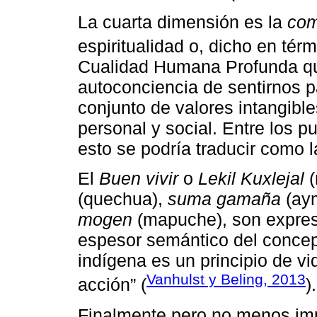
La cuarta dimensión es la
com
espiritualidad o, dicho en té
Cualidad Humana Profunda qu
autoconciencia de sentirnos pa
conjunto de valores intangibl
personal y social. Entre los 
esto se podría traducir como l
El
Buen vivir
o
Lekil Kuxlejal
(
(quechua),
suma gamaña
(ay
mogen
(mapuche), son expres
espesor semántico del concep
indígena es un principio de vi
Vanhulst y Beling, 2013
acción” (
).
Finalmente pero no menos imp