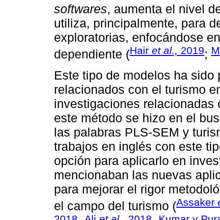
softwares
, aumenta el nivel d
utiliza, principalmente, para d
exploratorias, enfocándose en 
Hair
et al.,
2019
M
dependiente (
;
Este tipo de modelos ha sido 
relacionados con el turismo 
investigaciones relacionadas 
este método se hizo en el bu
las palabras PLS-SEM y turis
trabajos en inglés con este 
opción para aplicarlo en invest
mencionaban las nuevas apli
para mejorar el rigor metodo
Assaker
el campo del turismo (
2018
Ali
et al.,
2018
Kumar y Pura