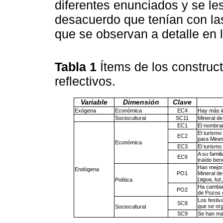
diferentes enunciados y se le
desacuerdo que tenían con la
que se observan a detalle en 
Tabla 1
Ítems de los constru
reflectivos.
Variable
Dimensión
Clave
Exógena
Económica
EC4
Hay más i
Sociocultural
SC11
Mineral d
EC1
El nombram
El turismo 
EC2
para Miner
Económica
EC3
El turismo
A su famili
EC6
traído bene
Han mejora
Endógena
PO1
Mineral d
(agua, luz
Política
Ha cambiad
PO2
de Pozos c
Los festiv
SC8
que se org
Sociocultural
SC9
Se han man