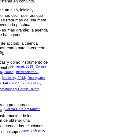
sistema en conjunto.
articuló, inicial y
demos decir que, aunque
e se trata más de una meta
even a la práctica
so es más grande; la agenda
e ha logrado.
 de acción; la cuenca
 así como para la correcta
18
).
ricas y como instrumento de
Semarnat, 2013
Cornes
onal (
;
4a
2004b
Biestroek
et al.,
;
;
Merlinsky, 2013
Dourojeanni
;
;
3
FAO, 2007
Burgos
et al
.,
;
;
omínguez y Carrillo-Rivera,
os en procesos de
García García y Kaufer
s (
ansformación de los
in de obtener una
y entender las relaciones
López y Ospina,
el paisaje (