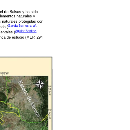
el río Balsas y ha sido
elementos naturales y
s naturales protegidas con
García Barrios
et al
.,
ado (
Aguilar Benitez,
entales (
enca de estudio (MEP, 294