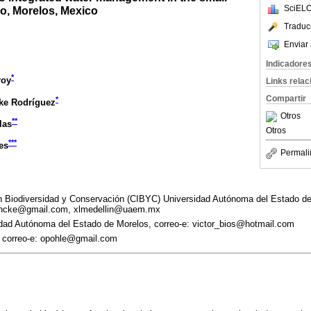
SciELO
o, Morelos, Mexico
Traduc
Enviar 
Indicadore
*
roy
Links rela
Compartir
*
ke Rodríguez
Otros
**
las
Otros
***
es
Permali
n Biodiversidad y Conservación (CIBYC) Universidad Autónoma del Estado de
hncke@gmail.com, xlmedellin@uaem.mx
idad Autónoma del Estado de Morelos, correo-e: victor_bios@hotmail.com
, correo-e: opohle@gmail.com