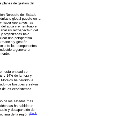
e planes de gestión del
egión Noroeste del Estado
nfasis global puesto en la
y hacer operativas las
el agua y el territorio en
análisis retrospectivo del
s y organizadas bajo
licar una perspectiva
un manejo y gestión
 conjunto los componentes
onducido a generar un
lmente.
 en esta entidad se
as y 14% de la flora y
, Morelos ha perdido la
tado) de bosques y selvas
ón de los ecosistemas
uno de los estados más
s décadas ha habido un
suelo y desaparición de
Pohle
oclima de la región (