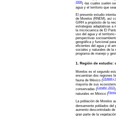
2008
) -las cuales suelen s
agua y el territorio que se
El presente estudio intenta
de Morelos (RNEM), así co
GIRH a propósito de la nec
estrategias adaptativas a 
la microcuenca de El Pantan
uso del agua y el territor
perspectivas socioambienta
geográfica y funcional para
eficientes del agua y el a
sociales y naturales de la
programa de manejo y gest
1. Región de estudio: 
Morelos es el segundo es
encuentran dos regiones bi
CEAMA y C
fauna de México (
mayoría de sus ecosistema
Conafor, 2013
conservadas (
)
Flores
naturales en México (
La población de Morelos a
densamente poblados del p
aumento descontrolado de l
gran parte de la vegetación