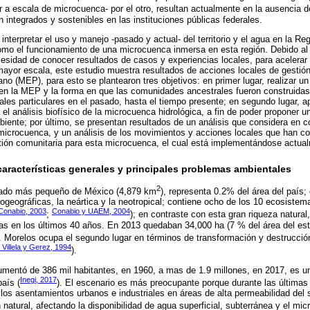
er a escala de microcuenca- por el otro, resultan actualmente en la ausencia d
an integrados y sostenibles en las instituciones públicas federales.
 interpretar el uso y manejo -pasado y actual- del territorio y el agua en la R
mo el funcionamiento de una microcuenca inmersa en esta región. Debido al é
esidad de conocer resultados de casos y experiencias locales, para acelerar 
mayor escala, este estudio muestra resultados de acciones locales de gestión d
o (MEP), para esto se plantearon tres objetivos: en primer lugar, realizar un 
io en la MEP y la forma en que las comunidades ancestrales fueron construida
les particulares en el pasado, hasta el tiempo presente; en segundo lugar, ap
 el análisis biofísico de la microcuenca hidrológica, a fin de poder proponer 
mbiente; por último, se presentan resultados de un análisis que considera en
 microcuenca, y un análisis de los movimientos y acciones locales que han c
ión comunitaria para esta microcuenca, el cual está implementándose actua
características generales y principales problemas ambientales
2
tado más pequeño de México (4,879 km
), representa 0.2% del área del país;
ogeográficas, la neártica y la neotropical; contiene ocho de los 10 ecosistem
onabio, 2003
Conabio y UAEM, 2004
;
); en contraste con esta gran riqueza natural
s en los últimos 40 años. En 2013 quedaban 34,000 ha (7 % del área del es
. Morelos ocupa el segundo lugar en términos de transformación y destrucci
 Villela y Gerez, 1994
).
umentó de 386 mil habitantes, en 1960, a mas de 1.9 millones, en 2017, es 
Inegi, 2017
aís (
). El escenario es más preocupante porque durante las última
os asentamientos urbanos e industriales en áreas de alta permeabilidad del 
 natural, afectando la disponibilidad de agua superficial, subterránea y el micr