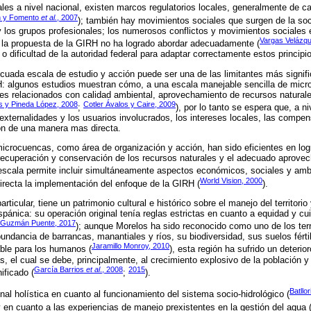
es a nivel nacional, existen marcos regulatorios locales, generalmente de ca
ón y Fomento
et al.
, 2007
); también hay movimientos sociales que surgen de la soc
los grupos profesionales; los numerosos conflictos y movimientos sociales 
Vargas Velázq
e la propuesta de la GIRH no ha logrado abordar adecuadamente (
o dificultad de la autoridad federal para adaptar correctamente estos princip
ecuada escala de estudio y acción puede ser una de las limitantes más signifi
: algunos estudios muestran cómo, a una escala manejable sencilla de micro
les relacionados con calidad ambiental, aprovechamiento de recursos natural
os y Pineda López, 2008
Cotler Ávalos y Caire, 2009
;
), por lo tanto se espera que, a 
 externalidades y los usuarios involucrados, los intereses locales, las compe
ión de una manera mas directa.
crocuencas, como área de organización y acción, han sido eficientes en logr
recuperación y conservación de los recursos naturales y el adecuado aprovec
 escala permite incluir simultáneamente aspectos económicos, sociales y amb
World Vision, 2000
irecta la implementación del enfoque de la GIRH (
).
rticular, tiene un patrimonio cultural e histórico sobre el manejo del territorio
spánica: su operación original tenía reglas estrictas en cuanto a equidad y cu
Guzmán Puente, 2017
); aunque Morelos ha sido reconocido como uno de los ter
bundancia de barrancas, manantiales y ríos, su biodiversidad, sus suelos fért
Jaramillo Monroy, 2010
ble para los humanos (
), esta región ha sufrido un deteri
, el cual se debe, principalmente, al crecimiento explosivo de la población y 
García Barrios
et al
., 2008
2015
nificado (
;
).
Batllo
onal holística en cuanto al funcionamiento del sistema socio-hidrológico (
 y en cuanto a las experiencias de manejo prexistentes en la gestión del agua 