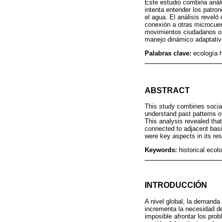
Este estudio combina análi
intenta entender los patron
el agua. El análisis revel
conexión a otras microcuen
movimientos ciudadanos or
manejo dinámico adaptativ
Palabras clave:
ecología 
ABSTRACT
This study combines social-
understand past patterns o
This analysis revealed that
connected to adjacent basi
were key aspects in its r
Keywords:
historical eco
INTRODUCCIÓN
A nivel global, la demanda
incrementa la necesidad de
imposible afrontar los pro