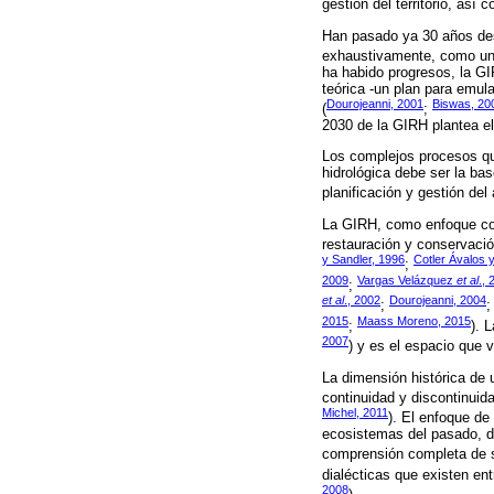
gestión del territorio, así
Han pasado ya 30 años desd
exhaustivamente, como un e
ha habido progresos, la GI
teórica -un plan para emul
Dourojeanni, 2001
Biswas, 20
(
;
2030 de la GIRH plantea el
Los complejos procesos qu
hidrológica debe ser la ba
planificación y gestión del a
La GIRH, como enfoque conc
restauración y conservació
y Sandler, 1996
Cotler Ávalos 
;
2009
Vargas Velázquez
et al
.,
;
et al
., 2002
Dourojeanni, 2004
;
2015
Maass Moreno, 2015
;
). 
2007
) y es el espacio que v
La dimensión histórica de
continuidad y discontinuidad
Michel, 2011
). El enfoque de
ecosistemas del pasado, de
comprensión completa de s
dialécticas que existen en
2008