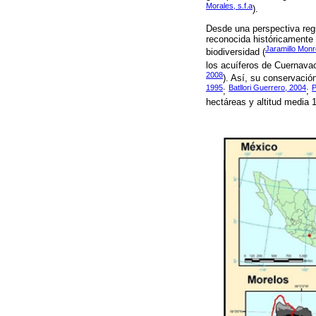
Morales, s.f.a
).
Desde una perspectiva reg
reconocida históricamente 
Jaramillo Monr
biodiversidad (
los acuíferos de Cuernavac
2008
). Así, su conservació
1995
Batllori Guerrero, 2004
P
;
;
hectáreas y altitud media 