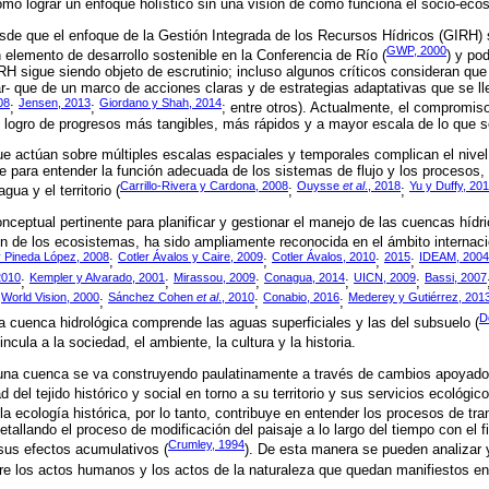
 como lograr un enfoque holístico sin una visión de cómo funciona el socio-eco
e que el enfoque de la Gestión Integrada de los Recursos Hídricos (GIRH) se 
GWP, 2000
lemento de desarrollo sostenible en la Conferencia de Río (
) y po
RH sigue siendo objeto de escrutinio; incluso algunos críticos consideran qu
ar- que de un marco de acciones claras y de estrategias adaptativas que se ll
08
Jensen, 2013
Giordano y Shah, 2014
;
;
; entre otros). Actualmente, el compromi
 logro de progresos más tangibles, más rápidos y a mayor escala de lo que s
e actúan sobre múltiples escalas espaciales y temporales complican el nivel
se para entender la función adecuada de los sistemas de flujo y los procesos,
Carrillo-Rivera y Cardona, 2008
Ouysse
et al
., 2018
Yu y Duffy, 20
gua y el territorio (
;
;
eptual pertinente para planificar y gestionar el manejo de las cuencas híd
n de los ecosistemas, ha sido ampliamente reconocida en el ámbito internaci
y Pineda López, 2008
Cotler Ávalos y Caire, 2009
Cotler Ávalos, 2010
2015
IDEAM, 200
;
;
;
;
 2010
Kempler y Alvarado, 2001
Mirassou, 2009
Conagua, 2014
UICN, 2009
Bassi, 2007
;
;
;
;
;
World Vision, 2000
Sánchez Cohen
et al
., 2010
Conabio, 2016
Mederey y Gutiérrez, 201
;
;
;
;
D
La cuenca hidrológica comprende las aguas superficiales y las del subsuelo (
incula a la sociedad, el ambiente, la cultura y la historia.
 una cuenca se va construyendo paulatinamente a través de cambios apoyad
 del tejido histórico y social en torno a su territorio y sus servicios ecológico
 la ecología histórica, por lo tanto, contribuye en entender los procesos de tr
tallando el proceso de modificación del paisaje a lo largo del tiempo con el f
Crumley, 1994
us efectos acumulativos (
). De esta manera se pueden analizar 
tre los actos humanos y los actos de la naturaleza que quedan manifiestos en 