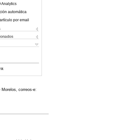
 Analytics
ción automática
artículo por email
s
cionados
nk
 Morelos, correos-e: