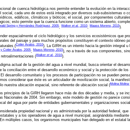
ncional de cuenca hidrológica nos permite entender la evolución en la interac
el social, cada uno de estos está integrado por diversos sub-subsistemas o c
ricos, edáficos, climáticos y bióticos; el social, por componentes culturales,
icos; esto permite que la cuenca funcione como un sistema abierto, complej
ald Spring y Hernández Rodríguez, 2005
Walker
et al.
, 2010
Maass Moreno, 2015
;
;
).
der espacialmente el ciclo hidrológico y los servicios ecosistémicos que pr
urales del paisaje y para muchos propósitos constituyen el contexto idóneo par
Cotler Ávalos, 2010
aturales (
). La GIRH es un intento hacia la gestión integral u 
y Cotler Ávalos, 2005
Maass Moreno, 2015
;
), no a través de sus componentes, si
Walker
et al.
, 2010
 retroalimentaciones (
).
igma actual de la gestión del agua a nivel mundial, busca orientar el desarrol
 la conciliación entre el desarrollo económico y social y la protección de lo
. El desarrollo comunitario y los procesos de participación no se pueden pens
odemos considerar que éste es un articulador de movilización social, la manifes
Molina Molina
o nuestra ubicación espacial, sino referente de ubicación social (
s principios de la GIRH llegaron hace más de dos décadas y media, y se inc
as Nacionales de 2004. Sin embargo, este modelo de gestión no parece consid
local del agua por parte de entidades gubernamentales y organizaciones social
nsiderada propiedad nacional y es administrada por la autoridad federal, que
statales y a los operadores de agua a nivel municipal, asignándola mediante 
En múltiples casos, los organismos municipales han delegado en el estatal l