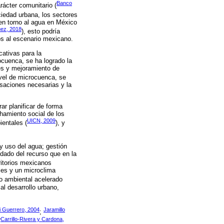
Banco
rácter comunitario (
iedad urbana, los sectores
en torno al agua en México
uez, 2018
), esto podría
ios al escenario mexicano.
cativas para la
cuenca, se ha logrado la
es y mejoramiento de
nivel de microcuenca, se
nsaciones necesarias y la
ar planificar de forma
hamiento social de los
UICN, 2009
ientales (
), y
 y uso del agua; gestión
idado del recurso que en la
ritorios mexicanos
iles y un microclima
oro ambiental acelerado
al desarrollo urbano,
ri Guerrero, 2004
Jaramillo
;
Carrillo-Rivera y Cardona,
(