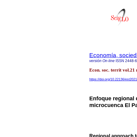
Economía, sociedad
versión On-line
ISSN
2448-
Econ. soc. territ vol.
https://doi.org/10.22136/est202
Enfoque regional 
microcuenca El P
Regional approach t