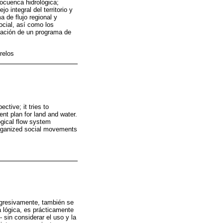
rocuenca hidrológica;
 integral del territorio y
 de flujo regional y
ocial, así como los
eación de un programa de
relos
ctive; it tries to
t plan for land and water.
ogical flow system
organized social movements
ogresivamente, también se
a lógica, es prácticamente
 sin considerar el uso y la