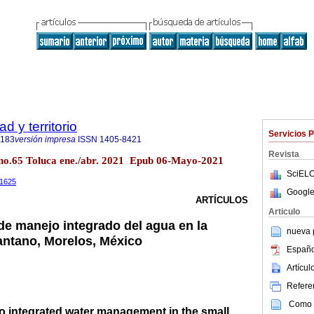
 y territorio
Servicios 
6183
versión impresa
ISSN
1405-8421
Revista
21 no.65 Toluca ene./abr. 2021 Epub 06-Mayo-2021
SciELO
11625
Google
ARTÍCULOS
Articulo
de manejo integrado del agua en la
nueva p
antano, Morelos, México
Españo
Artícu
Referen
Como c
o integrated water management in the small