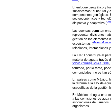
).
El enfoque geográfico y fu
subsistemas: el natural y 
componentes geológicos, híd
socioeconómicos y tecnológ
Osw
disipativo y adaptativo (
Las cuencas permiten enten
representan divisiones nat
gestión de los elementos n
Maass Moreno 
ecosistemas (
relaciones, interacciones y
La GIRH constituye el parad
materia de agua a través de
Valdés y Villalejo García, 2018
)
territorio, por lo tanto, p
comunidades; no es tan sól
En países como México, lo
la reforma a la Ley de Agu
específicas de la gestión 
En México, el agua esta co
a las comisiones de agua e
asociaciones de usuarios. 
organismos.