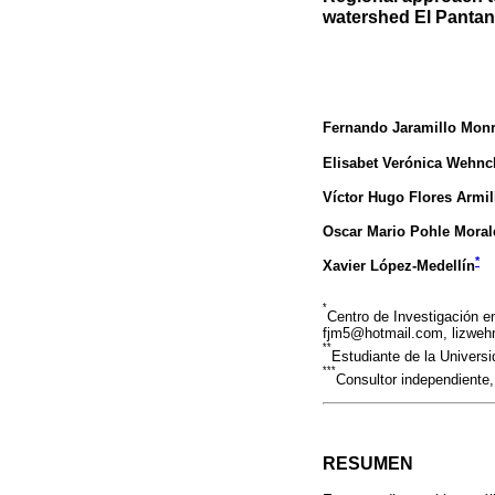
watershed El Pantan
Fernando Jaramillo Mon
Elisabet Verónica Wehnc
Víctor Hugo Flores Armil
Oscar Mario Pohle Moral
*
Xavier López-Medellín
*
Centro de Investigación e
fjm5@hotmail.com, lizwe
**
Estudiante de la Univers
***
Consultor independiente
RESUMEN