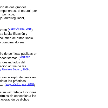
ción de dos grandes
omponentes; el natural, por
 políticos,
o, autorregulador,
Cotler Ávalos, 2015
oveen (
),
a la planificación y
holística de estos socio-
no combinando sus
lo de políticas públicas en
Martínez
s ecosistemas (
ar desanclados del
tación activa de las
 y Ramírez Seguro, 2009
).
luyeron explícitamente en
erar las prácticas
Vargas Velázquez, 2018
es (
).
 a su vez delega funciones
títulos de concesión a las
a operación de dichos