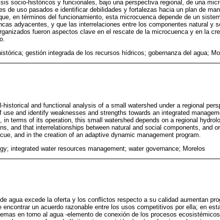
sis socio-históricos y funcionales, bajo una perspectiva regional, de una mic
es de uso pasados e identificar debilidades y fortalezas hacia un plan de manejo
ó que, en términos del funcionamiento, esta microcuenca depende de un sistema
cas adyacentes, y que las interrelaciones entre los componentes natural y s
ganizados fueron aspectos clave en el rescate de la microcuenca y en la cr
o.
histórica; gestión integrada de los recursos hídricos; gobernanza del agua; Mo
historical and functional analysis of a small watershed under a regional perspe
f use and identify weaknesses and strengths towards an integrated managemen
, in terms of its operation, this small watershed depends on a regional hydrol
ns, and that interrelationships between natural and social components, and 
escue, and in the creation of an adaptive dynamic management program.
logy; integrated water resources management; water governance; Morelos
 de agua excede la oferta y los conflictos respecto a su calidad aumentan pr
 encontrar un acuerdo razonable entre los usos competitivos por ella; en est
blemas en torno al agua -elemento de conexión de los procesos ecosistémicos-