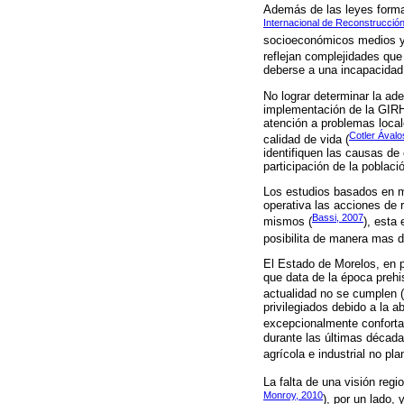
Además de las leyes formal
Internacional de Reconstrucci
socioeconómicos medios y 
reflejan complejidades qu
deberse a una incapacidad 
No lograr determinar la ad
implementación de la GIRH
atención a problemas loca
Cotler Ával
calidad de vida (
identifiquen las causas de
participación de la poblac
Los estudios basados en mi
operativa las acciones de 
Bassi, 2007
mismos (
), esta
posibilita de manera mas d
El Estado de Morelos, en pa
que data de la época prehi
actualidad no se cumplen (
privilegiados debido a la a
excepcionalmente conforta
durante las últimas décadas
agrícola e industrial no pla
La falta de una visión regi
Monroy, 2010
), por un lado,