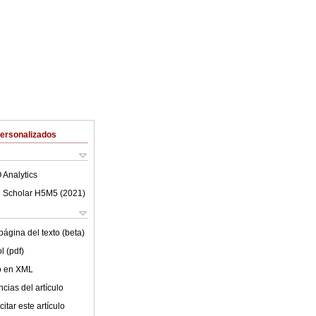
Personalizados
 Analytics
 Scholar H5M5 (
2021
)
ágina del texto (beta)
l (pdf)
lo en XML
cias del artículo
itar este artículo