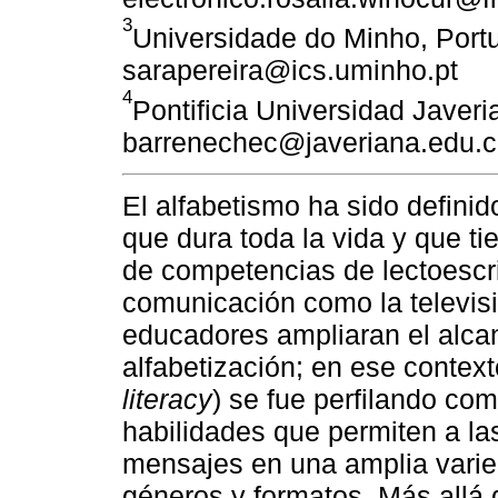
3
Universidade do Minho, Portu
sarapereira@ics.uminho.pt
4
Pontificia Universidad Javeri
barrenechec@javeriana.edu.
El alfabetismo ha sido defini
que dura toda la vida y que ti
de competencias de lectoescri
comunicación como la televisi
educadores ampliaran el alca
alfabetización; en ese context
literacy
) se fue perfilando co
habilidades que permiten a las
mensajes en una amplia vari
géneros y formatos. Más allá 