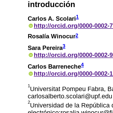
introducción
1
Carlos A. Scolari
http://orcid.org/0000-0002-
2
Rosalía Winocur
3
Sara Pereira
http://orcid.org/0000-0002-
4
Carlos Barreneche
http://orcid.org/0000-0002-
1
Universitat Pompeu Fabra, Ba
carlosalberto.scolari@upf.edu
2
Universidad de la República
electrónico:rosalia.winocur@f