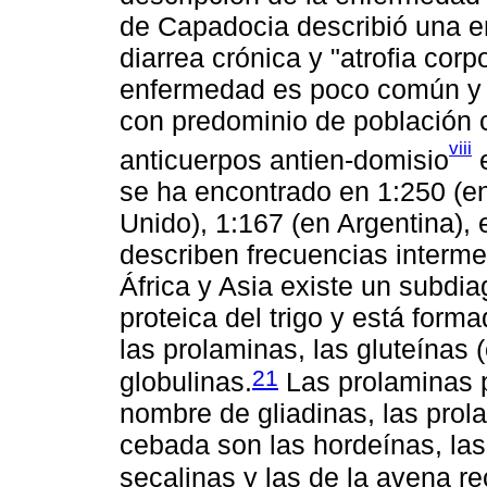
de Capadocia describió una en
diarrea crónica y "atrofia cor
enfermedad es poco común y 
con predominio de población c
viii
anticuerpos antien-domisio
e
se ha encontrado en 1:250 (e
Unido), 1:167 (en Argentina), 
describen frecuencias interme
África y Asia existe un subdiag
proteica del trigo y está for
las prolaminas, las gluteínas (
21
globulinas.
Las prolaminas p
nombre de gliadinas, las prol
cebada son las hordeínas, las
secalinas y las de la avena r