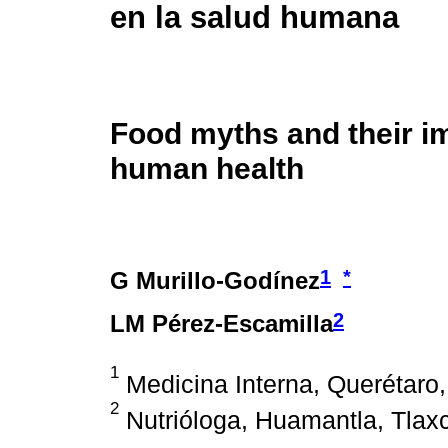
en la salud humana
Food myths and their i
human health
1
*
G Murillo-Godínez
2
LM Pérez-Escamilla
1
Medicina Interna, Querétaro,
2
Nutrióloga, Huamantla, Tlaxc