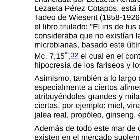
Lezaeta Pérez Cotapos, está i
Tadeo de Wiesent (1858-1926)
el libro titulado: "El iris de tu
consideraba que no existían 
microbianas, basado este últi
xi
32
Mc. 7,15
,
el cual en el cont
hipocresía de los fariseos y l
Asimismo, también a lo largo d
especialmente a ciertos alimen
atribuyéndoles grandes y mil
ciertas, por ejemplo: miel, v
jalea real, propóleo, ginseng, 
Además de todo este mar de c
existen en el mercado supleme