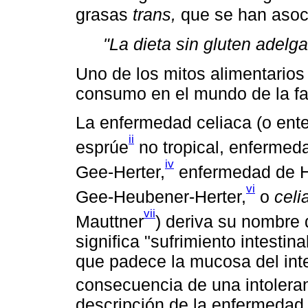
grasas
trans,
que se han asoci
"La dieta sin gluten adelg
Uno de los mitos alimentarios
consumo en el mundo de la fará
La enfermedad celiaca (o enter
ii
esprúe
no tropical, enferme
iv
Gee-Herter,
enfermedad de H
vi
Gee-Heubener-Herter,
o
celi
vii
Mauttner
) deriva su nombre 
significa "sufrimiento intestin
que padece la mucosa del int
consecuencia de una intoleran
descripción de la enfermedad 