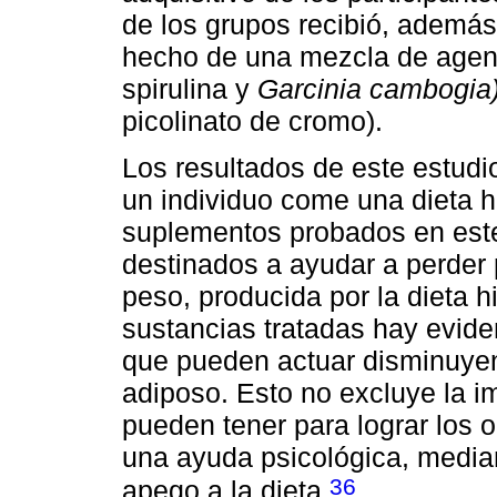
de los grupos recibió, ademá
hecho de una mezcla de agent
spirulina y
Garcinia cambogia
picolinato de cromo).
Los resultados de este estud
un individuo come una dieta h
suplementos probados en est
destinados a ayudar a perder 
peso, producida por la dieta h
sustancias tratadas hay evid
que pueden actuar disminuyen
adiposo. Esto no excluye la i
pueden tener para lograr los 
una ayuda psicológica, median
36
apego a la dieta.