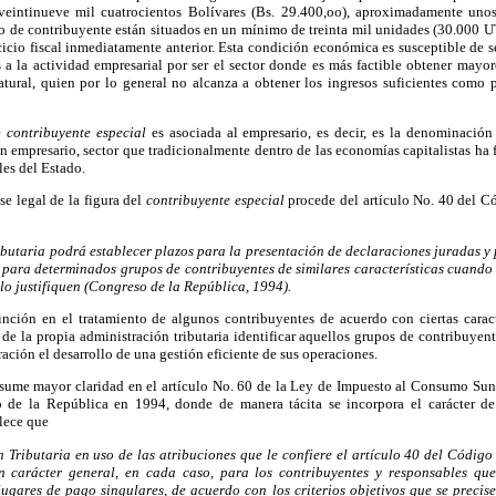
veintinueve mil cuatrocientos Bolívares (Bs. 29.400,oo), aproximadamente unos
o de contribuyente están situados en un mínimo de treinta mil unidades (30.000 UT
cicio fiscal inmediatamente anterior. Esta condición económica es susceptible de s
 a la actividad empresarial por ser el sector donde es más factible obtener mayor
atural, quien por lo general no alcanza a obtener los ingresos suficientes como p
de
contribuyente especial
es asociada al empresario, es decir, es la denominación
ran empresario, sector que tradicionalmente dentro de las economías capitalistas h
ales del Estado.
se legal de la figura del
contribuyente especial
procede del artículo No. 40 del C
ibutaria podrá establecer plazos para la presentación de declaraciones juradas y p
 para determinados grupos de contribuyentes de similares características cuando 
 lo justifiquen (Congreso de la República, 1994).
tinción en el tratamiento de algunos contribuyentes de acuerdo con ciertas caract
 de la propia administración tributaria identificar aquellos grupos de contribuyent
ación el desarrollo de una gestión eficiente de sus operaciones.
asume mayor claridad en el artículo No. 60 de la Ley de Impuesto al Consumo Sunt
 de la República en 1994, donde de manera tácita se incorpora el carácter de
lece que
ón Tributaria en uso de las atribuciones que le confiere el artículo 40 del Códig
n carácter general, en cada caso, para los contribuyentes y responsables que
 lugares de pago singulares, de acuerdo con los criterios objetivos que se precis