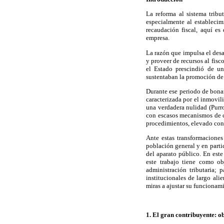
La reforma al sistema trib
especialmente al estableci
recaudación fiscal, aquí es
empresa.
La razón que impulsa el desa
y proveer de recursos al fis
el Estado prescindió de un
sustentaban la promoción d
Durante ese periodo de bonan
caracterizada por el inmovil
una verdadera nulidad (Purro
con escasos mecanismos de co
procedimientos, elevado contr
Ante estas transformaciones
población general y en parti
del aparato público. En est
este trabajo tiene como ob
administración tributaria;
institucionales de largo al
miras a ajustar su funcionam
1. El gran contribuyente: o