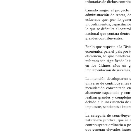
tributarias de dichos contrib
Cuando surgió el proyecto 
administración de rentas, d
esfuerzos que, por lo gene
procedimientos, capacitación
lo que se dificulta el contro
nacional que contara dentro 
grandes contribuyentes.
Por lo que respecta a la Div
económica para el país por t
eficiencia, lo que benefici
reformas han significado la 
en los últimos años un gra
implementación de sistemas d
La intención de adoptar un s
universo de contribuyentes d
recaudación concentrada en
altamente capacitado y con 
realizar grandes y complejas
debido a la inexistencia de
impuestos, sanciones e inter
La categoría de
contribuye
naturaleza jurídica, que se 
contribuyente ordinario o per
que generan elevados ingres