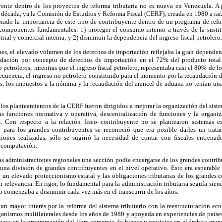
yente dentro de los proyectos de reforma tributaria no es nueva en Venezuela. A 
década, ya la Comisión de Estudios y Reforma Fiscal (CERF), creada en 1980 a raí
iderado la importancia de este tipo de contribuyente dentro de un programa de re
componentes fundamentales: 1) proteger el consumo interno a través de la susti
strial y comercial interna; y 2) disminuir la dependencia del ingreso fiscal petrolero.
es, el elevado volumen de los derechos de importación reflejaba la gran dependen
audación por concepto de derechos de importación en el 72% del producto total
 petroleros; mientras que el ingreso fiscal petrolero, representaba casi el 80% de l
uencia, el ingreso no petrolero constituido para el momento por la recaudación d
es, los impuestos a la nómina y la recaudación del arancel de aduana no tenían una
 los planteamientos de la CERF fueron dirigidos a mejorar la organización del sistem
las funciones normativa y operativa, descentralización de funciones y la organi
. Con respecto a la relación fisco–contribuyente no se plantearon sistemas esp
 para los grandes contribuyentes se reconoció que era posible darles un trata
ciones realizadas, sólo se sugirió la necesidad de contar con fiscales entrena
r computación.
s administraciones regionales una sección podía encargarse de los grandes contrib
 una división de grandes contribuyentes en el nivel operativo. Esto era esperabl
 un elevado proteccionismo estatal y las obligaciones tributarias de los grandes 
n relevancia. En rigor, lo fundamental para la administración tributaria seguía sien
co comenzaba a disminuir cada vez más en el transcurrir de los años.
un mayor interés por la reforma del sistema tributario con la reestructuración e
ganismos multilaterales desde los años de 1980 y apoyada en experiencias de países
basa en la programación del libre comercio de bienes y servicios en el ámbito mu