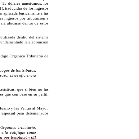
 15 dólares americanos, los
), traducidas de los ingresos
er aplicada básicamente a las
es ingresos por tributación a
ara ubicarse dentro de estos
 utilizada dentro del sistema
a fundamentado la elaboración
ódigo Orgánico Tributario de
agos de los tributos,
razones de eficiencia
erísticas, que si bien no las
es que con base en su perfil,
uario y las Ventas al Mayor,
 especial para determinados
o Orgánico Tributario,
 ella califique como
en por Resolución (El