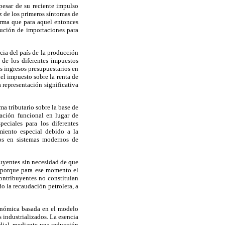
pesar de su reciente impulso
z de los primeros síntomas de
forma que para aquel entonces
tución de importaciones para
cia del país de la producción
 de los diferentes impuestos
os ingresos presupuestarios en
el impuesto sobre la renta de
 representación significativa
a tributario sobre la base de
zación funcional en lugar de
eciales para los diferentes
miento especial debido a la
dos en sistemas modernos de
uyentes sin necesidad de que
e porque para ese momento el
contribuyentes no constituían
do la recaudación petrolera, a
conómica basada en el modelo
 industrializados. La esencia
ndial, mediante una reducción