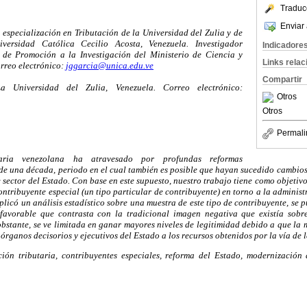
Traduc
Enviar 
 especialización en Tributación de la Universidad del Zulia y de
versidad Católica Cecilio Acosta, Venezuela. Investigador
Indicadore
de Promoción a la Investigación del Ministerio de Ciencia y
Links rela
rreo electrónico:
jggarcia@unica.edu.ve
Compartir
a Universidad del Zulia, Venezuela. Correo electrónico:
Otros
Otros
Permali
taria venezolana ha atravesado por profundas reformas
 de una década, periodo en el cual también es posible que hayan sucedido cambios
e sector del Estado. Con base en este supuesto, nuestro trabajo tiene como objetivo
contribuyente especial (un tipo particular de contribuyente) en torno a la administr
licó un análisis estadístico sobre una muestra de este tipo de contribuyente, se 
favorable que contrasta con la tradicional imagen negativa que existía sobr
 obstante, se ve limitada en ganar mayores niveles de legitimidad debido a que la
 órganos decisorios y ejecutivos del Estado a los recursos obtenidos por la vía de
ión tributaria, contribuyentes especiales, reforma del Estado, modernización 