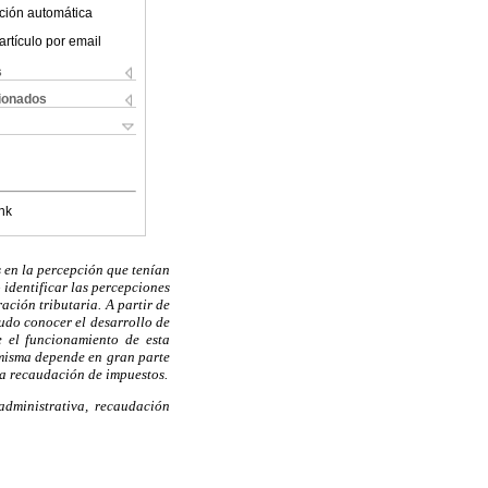
ción automática
artículo por email
s
cionados
nk
 en la percepción que tenían
 identificar las percepciones
ación tributaria. A partir de
pudo conocer el desarrollo de
e el funcionamiento de esta
 misma depende en gran parte
 la recaudación de impuestos.
administrativa, recaudación