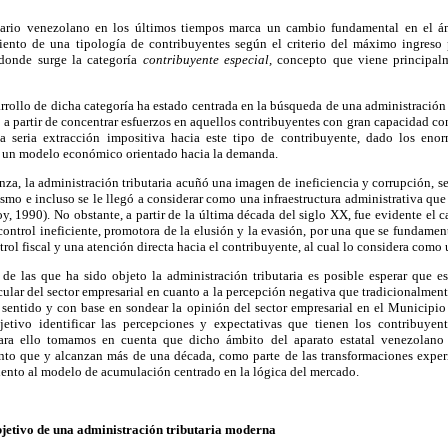
utario venezolano en los últimos tiempos marca un cambio fundamental en el á
miento de una tipología de contribuyentes según el criterio del máximo ingreso
 donde surge la categoría
contribuyente especial,
concepto que viene principalm
rrollo de dicha categoría ha estado centrada en la búsqueda de una administración e
co a partir de concentrar esfuerzos en aquellos contribuyentes con gran capacidad c
a seria extracción impositiva hacia este tipo de contribuyente, dado los enor
e un modelo económico orientado hacia la demanda.
za, la administración tributaria acuñó una imagen de ineficiencia y corrupción, se
ismo e incluso se le llegó a considerar como una infraestructura administrativa que 
y, 1990). No obstante, a partir de la última década del siglo XX, fue evidente el
ntrol ineficiente, promotora de la elusión y la evasión, por una que se fundament
ol fiscal y una atención directa hacia el contribuyente, al cual lo considera como 
 de las que ha sido objeto la administración tributaria es posible esperar que 
cular del sector empresarial en cuanto a la percepción negativa que tradicionalmente
e sentido y con base en sondear la opinión del sector empresarial en el Municipio
jetivo identificar las percepciones y expectativas que tienen los contribuyent
 para ello tomamos en cuenta que dicho ámbito del aparato estatal venezolano
iento que y alcanzan más de una década, como parte de las transformaciones expe
iento al modelo de acumulación centrado en la lógica del mercado.
bjetivo de una administración tributaria moderna