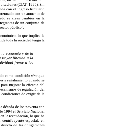
mportaciones (CIAT, 1996). Sin
ada con el ingreso tributario
ía atenuado con un aumento de
tado se crean cambios en la
ntegrantes de un conjunto de
sector público".
 económico, lo que implica la
nde toda la sociedad tenga la
e la economía y de la
a mayor libertad a la
dividual frente a los
stado como condición
sine qua
este señalamiento cuando se
 para mejorar la eficacia del
 mecanismos de regulación del
 condiciones de exigir de la
 la década de los noventa con
 de 1994 el Servicio Nacional
 en la recaudación, lo que ha
l contribuyente especial; en
 directo de las obligaciones