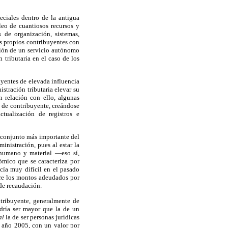
ciales dentro de la antigua
leo de cuantiosos recursos y
 de organización, sistemas,
os propios contribuyentes con
eación de un servicio autónomo
 tributaria en el caso de los
uyentes de elevada influencia
stración tributaria elevar su
n relación con ello, algunas
o de contribuyente, creándose
ctualización de registros e
l conjunto más importante del
inistración, pues al estar la
 humano y material —eso sí,
ómico que se caracteriza por
acía muy difícil en el pasado
bre los montos adeudados por
 de recaudación.
ntribuyente, generalmente de
ondría ser mayor que la de un
al
la de ser personas jurídicas
l año 2005, con un valor por