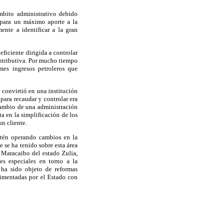
mbito administrativo debido
 para un máximo aporte a la
ente a identificar a la gran
ficiente dirigida a controlar
ontributiva. Por mucho tiempo
mes ingresos petroleros que
 convirtió en una institución
para recaudar y controlar era
 cambio de una administración
a en la simplificación de los
un cliente.
estén operando cambios en la
 se ha tenido sobre esta área
 Maracaibo del estado Zulia,
es especiales en torno a la
 ha sido objeto de reformas
rimentadas por el Estado con