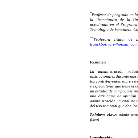
*
Profesor de posgrado en la
la licenciatura de la Uni
acreditado en el Programa 
Tecnología de Venezuela. Co
**
Profesora Titular de L
franckbolivar@hotmail.com
Resumen
La administración tribu
institucionales durante más
los contribuyentes sobre est
y expectativas que tiene el 
un estudio de campo, que imp
una estructura de opinión 
administración, la cual, no
del uso racional que den los
Palabras clave:
administrac
fiscal.
Introducción