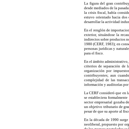
La figura del gran contribu
desde mediados de la pasada 
la crisis fiscal, había cons
estuvo orientado hacia dos 
desarrollar la actividad indu
En el renglón de importacion
exterior, situándose la rec
indirectos sobre productos no
1980 (CERF, 1983); en consec
personas jurídicas y natural
para el fisco.
En el ámbito administrativo,
criterios de separación de 
organización por impuestos
contribuyentes; aun cuando
complejidad de las transac
información y auditorías po
La CERF consideró que en la
se estableciera formalmente
sector empresarial gozaba de
un objetivo tributario de gra
pesar de que su aporte al fis
En la década de 1990 surge 
neoliberal, propuesto por or
de los nuevos postulados se 