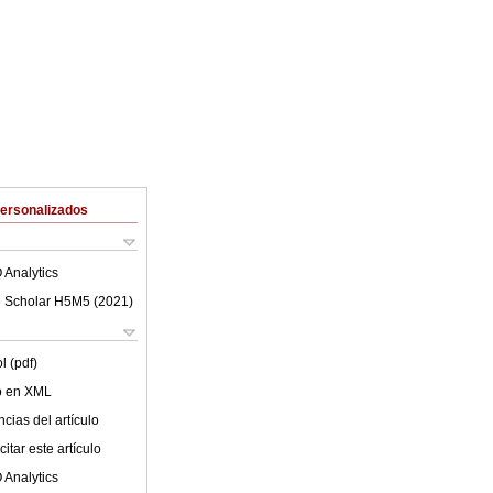
Personalizados
 Analytics
 Scholar H5M5 (
2021
)
l (pdf)
lo en XML
cias del artículo
itar este artículo
 Analytics