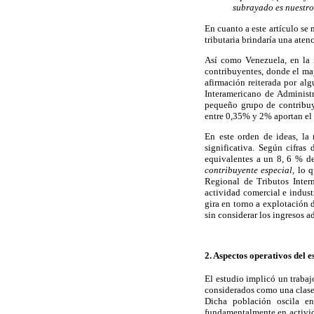
subrayado es nuestro
En cuanto a este artículo se 
tributaria brindaría una aten
Así como Venezuela, en la 
contribuyentes, donde el may
afirmación reiterada por al
Interamericano de Administr
pequeño grupo de contribuy
entre 0,35% y 2% aportan el
En este orden de ideas, la
significativa. Según cifras
equivalentes a un 8, 6 % de
contribuyente especial,
lo q
Regional de Tributos Inter
actividad comercial e indust
gira en torno a explotación 
sin considerar los ingresos a
2. Aspectos operativos del e
El estudio implicó un traba
considerados como una clase 
Dicha población oscila en
fundamentalmente en activida