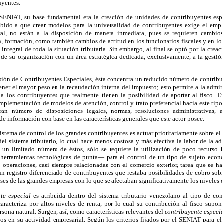
uyentes.
SENIAT, su base fundamental era la creación de unidades de contribuyentes espe
ebido a que crear modelos para la universalidad de contribuyentes exige el emp
ral, no están a la disposición de manera inmediata, pues se requieren cambios
, formación, como también cambios de actitud en los funcionarios fiscales y en l
l integral de toda la situación tributaria. Sin embargo, al final se optó por la cr
de su organización con un área estratégica dedicada, exclusivamente, a la gestión
isión de Contribuyentes Especiales, ésta concentra un reducido número de contrib
ener el mayor peso en la recaudación interna del impuesto; esto permite a la admini
a a los contribuyentes que realmente tienen la posibilidad de aportar al fisco. E
implementación de modelos de atención, control y trato preferencial hacia este tip
n número de disposiciones legales, normas, resoluciones administrativas, a
e información con base en las características generales que este actor posee.
istema de control de los grandes contribuyentes es actuar prioritariamente sobre e
el sistema tributario, lo cual hace menos costosa y más efectiva la labor de la adm
 un limitado número de éstos, sólo se requiere la utilización de poco recurso
herramientas tecnológicas de punta— para el control de un tipo de sujeto econ
 operaciones, casi siempre relacionadas con el comercio exterior, tarea que se h
 un registro diferenciado de contribuyentes que restaba posibilidades de cobro so
eses de las grandes empresas con lo que se afectaban significativamente los niveles
nte especial
es atribuida dentro del sistema tributario venezolano al tipo de co
caracteriza por altos niveles de renta, por lo cual su contribución al fisco sup
sona natural. Surgen, así, como características relevantes del
contribuyente especi
os en su actividad empresarial. Según los criterios fijados por el SENIAT para e