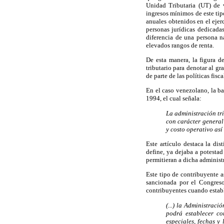
Unidad Tributaria (UT) de 
ingresos mínimos de este tip
anuales obtenidos en el ejer
personas jurídicas dedicadas
diferencia de una persona n
elevados rangos de renta.
De esta manera, la figura 
tributario para denotar al g
de parte de las políticas fisc
En el caso venezolano, la ba
1994, el cual señala:
La administración tr
con carácter general
y costo operativo así
Este artículo destaca la dis
define, ya dejaba a potestad
permitieran a dicha administr
Este tipo de contribuyente 
sancionada por el Congreso
contribuyentes cuando estab
(...) la Administraci
podrá establecer co
especiales, fechas y