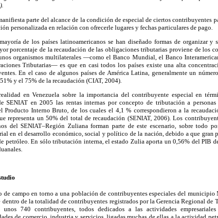
).
manifiesta parte del alcance de la condición de especial de ciertos contribuyentes 
ción personalizada en relación con ofrecerle lugares y fechas particulares de pago.
mayoría de los países latinoamericanos se han diseñado formas de organizar y s
or porcentaje de la recaudación de las obligaciones tributarias proviene de los c
gunos organismos multilaterales —como el Banco Mundial, el Banco Interamerica
aciones Tributarias— es que en casi todos los países existe una alta concentra
entes. En el caso de algunos países de América Latina, generalmente un número
 51% y el 75% de la recaudación (CIAT, 2004).
 realidad en Venezuela sobre la importancia del contribuyente especial en tér
 de SENIAT en 2005 las rentas internas por concepto de tributación a personas 
l Producto Interno Bruto, de los cuales el 4,1 % correspondieron a la recaudaci
ue representa un 50% del total de recaudación (SENIAT, 2006). Los contribuyent
nos del SENIAT–Región Zuliana forman parte de este escenario, sobre todo por
rial en el desarrollo económico, social y político de la nación, debido a que gran 
de petróleo. En sólo tributación interna, el estado Zulia aporta un 0,56% del PIB 
duanales.
studio
jo de campo en torno a una población de contribuyentes especiales del municipio
dentro de la totalidad de contribuyentes registrados por la Gerencia Regional de 
 unos 740 contribuyentes, todos dedicados a las actividades empresariales
des de comercio, industria y servicios, ligadas muchas de ellas a la actividad pe