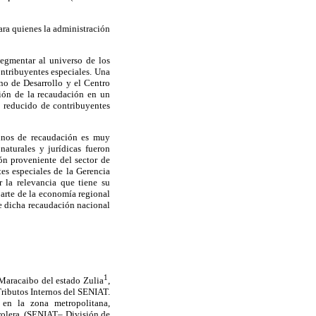
para quienes la administración
egmentar al universo de los
ontribuyentes especiales. Una
no de Desarrollo y el Centro
ción de la recaudación en un
 reducido de contribuyentes
minos de recaudación es muy
naturales y jurídicas fueron
ón proveniente del sector de
es especiales de la Gerencia
 la relevancia que tiene su
parte de la economía regional
de dicha recaudación nacional
1
 Maracaibo del estado Zulia
,
Tributos Internos del SENIAT.
 en la zona metropolitana,
trolera. (SENIAT– División de