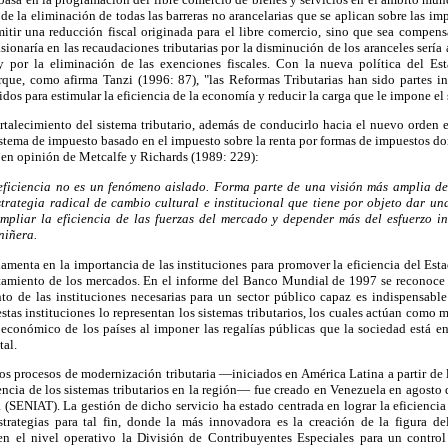
 de la eliminación de todas las barreras no arancelarias que se aplican sobre las i
itir una reducción fiscal originada para el libre comercio, sino que sea compens
casionaría en las recaudaciones tributarias por la disminución de los aranceles ser
 por la eliminación de las exenciones fiscales. Con la nueva política del Es
orque, como afirma Tanzi (1996: 87), "las Reformas Tributarias han sido partes i
dos para estimular la eficiencia de la economía y reducir la carga que le impone el 
fortalecimiento del sistema tributario, además de conducirlo hacia el nuevo orden
sistema de impuesto basado en el impuesto sobre la renta por formas de impuestos do
 en opinión de Metcalfe y Richards (1989: 229):
de eficiencia no es un fenómeno aislado. Forma parte de una visión más amplia d
trategia radical de cambio cultural e institucional que tiene por objeto dar un
ampliar la eficiencia de las fuerzas del mercado y depender más del esfuerzo in
niñera.
amenta en la importancia de las instituciones para promover la eficiencia del E
amiento de los mercados. En el informe del Banco Mundial de 1997 se reconoce 
to de las instituciones necesarias para un sector público capaz es indispensable
stas instituciones lo representan los sistemas tributarios, los cuales actúan como
conómico de los países al imponer las regalías públicas que la sociedad está en
tal.
os procesos de modernización tributaria —iniciados en América Latina a partir de
ciencia de los sistemas tributarios en la región— fue creado en Venezuela en agosto
 (SENIAT). La gestión de dicho servicio ha estado centrada en lograr la eficiencia
strategias para tal fin, donde la más innovadora es la creación de la figura de
en el nivel operativo la División de Contribuyentes Especiales para un control