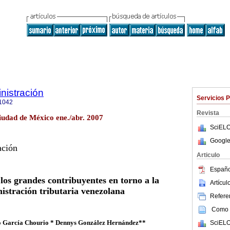
nistración
Servicios 
1042
Revista
udad de México ene./abr. 2007
SciELO
Google
ación
Articulo
Españo
 los grandes contribuyentes
en torno a la
Artícu
istración
tributaria venezolana
Referen
Como c
o García Chourio * Dennys González Hernández**
SciELO