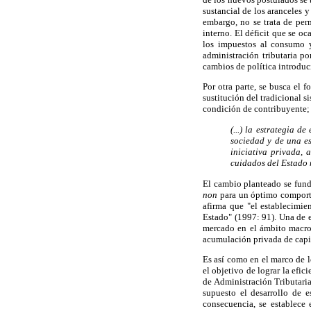
sustancial de los aranceles y
embargo, no se trata de perm
interno. El déficit que se o
los impuestos al consumo y
administración tributaria p
cambios de política introduci
Por otra parte, se busca el 
sustitución del tradicional 
condición de contribuyente;
(...) la estrategia 
sociedad y de una es
iniciativa privada, 
cuidados del Estado 
El cambio planteado se fund
non
para un óptimo comport
afirma que "el establecimien
Estado" (1997: 91). Una de e
mercado en el ámbito macroe
acumulación privada de capi
Es así como en el marco de l
el objetivo de lograr la efi
de Administración Tributaria
supuesto el desarrollo de e
consecuencia, se establece 