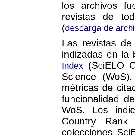
los archivos f
revistas de to
(
descarga de arch
Las revistas de
indizadas en la
(SciELO CI
Index
Science (WoS),
métricas de cita
funcionalidad de
WoS. Los indi
Country Rank 
colecciones Sc