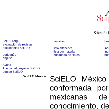
SciELO.org
revistas
bús
evaluación de revistas
documentos SciELO
lista alfabética
índ
lista por materia
índ
português
búsqueda de títulos
bús
english
Ayuda
Acerca del proyecto SciELO
equipo SciELO
SciELO México
SciELO México 
conformada por
mexicanas d
conocimiento, de