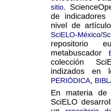
. ScienceOpe
sitio
de indicadores 
nivel de artícul
SciELO-México/S
repositorio
metabuscador
colección Sc
indizados en 
,
PERIÓDICA
BIBL
En materia de 
SciELO desarro
un