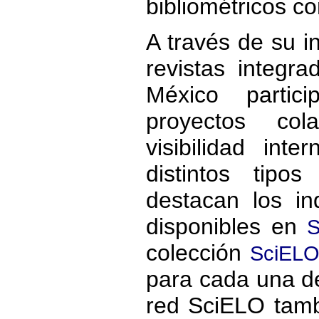
bibliométricos co
A través de su i
revistas integr
México partic
proyectos col
visibilidad int
distintos tipo
destacan los i
disponibles en
S
colección
SciELO
para cada una de 
red SciELO tamb