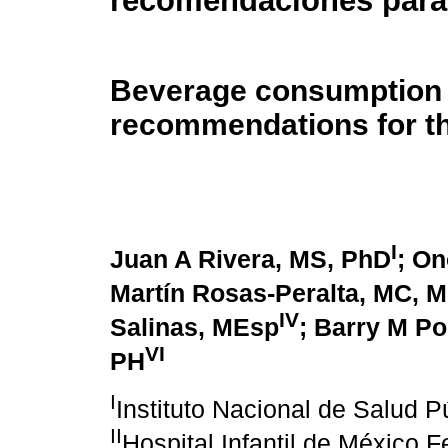
recomendaciones para
Beverage consumption fo
recommendations for t
I
Juan A Rivera, MS, PhD
; O
Martín Rosas-Peralta, MC, 
IV
Salinas, MEsp
; Barry M P
VI
PH
I
Instituto Nacional de Salud 
II
Hospital Infantil de México