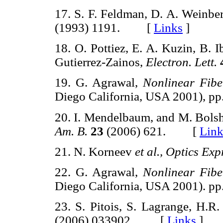
17. S. F. Feldman, D. A. Weinbe
(1993) 1191. [
Links
]
18. O. Pottiez, E. A. Kuzin, B. 
Gutierrez-Zainos,
Electron. Lett.
19. G. Agrawal,
Nonlinear Fibe
Diego California, USA 2001),
20. I. Mendelbaum, and M. Bolsh
Am. B.
23
(2006) 621. [
Link
21. N. Korneev
et al., Optics Exp
22. G. Agrawal,
Nonlinear Fibe
Diego California, USA 2001).
23. S. Pitois, S. Lagrange, H.R.
(2006) 033902. [
Links
]