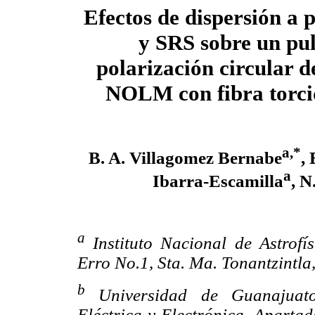
Efectos de dispersión a 
y SRS sobre un pu
polarización circular d
NOLM con fibra torci
a,*
B. A. Villagomez Bernabe
,
a
Ibarra-Escamilla
, N
a
Instituto Nacional de Astrofís
Erro No.1, Sta. Ma. Tonantzintla
b
Universidad de Guanajuato,
Eléctrica y Electrónica, Aparta