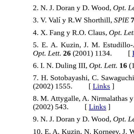
2. N. J. Doran y D. Wood,
Opt. Le
3. V. Valí y R.W Shorthill,
SPlE
4. X. Fang y R.O. Claus,
Opt. Let
5. E. A. Kuzin, J. M. Estudillo-
Opt. Lett.
26
(2001) 1134. [
6. I. N. Duling III,
Opt. Lett.
16
(
7. H. Sotobayashi, C. Sawaguch
(2002) 1555. [
Links
]
8. M. Attygalle, A. Nirmalathas y
(2002) 543. [
Links
]
9. N. J. Doran y D. Wood,
Opt. Le
10. E. A. Kuzin, N. Korneev, J. 