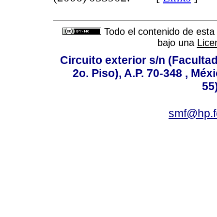
Todo el contenido de esta 
bajo una
Lice
Circuito exterior s/n (Facult
2o. Piso), A.P. 70-348 , Méx
55
smf@hp.f