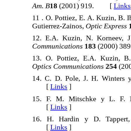
Am. B
18
(2001) 919. [
Links
11 . O. Pottiez, E. A. Kuzin, B. 
Gutierrez-Zainos,
Optic Express
12. E.A. Kuzin, N. Korneev, J
Communications
183
(2000) 3
13. O. Pottiez, E.A. Kuzin, B.
Optics Communications
254
(20
14. C. D. Pole, J. H. Winters
[
Links
]
15. F. M. Mitschke y L. F. 
[
Links
]
16. H. Hardin y D. Tapper
[
Links
]