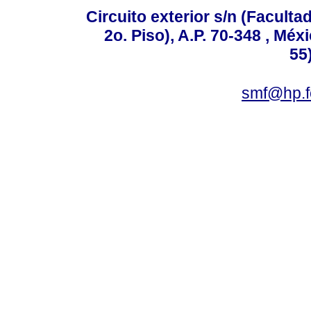
Circuito exterior s/n (Facult
2o. Piso), A.P. 70-348 , Méx
55
smf@hp.f