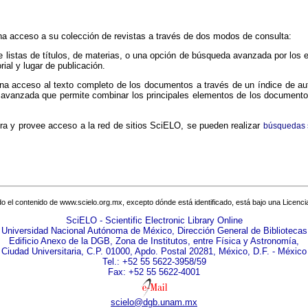
na acceso a su colección de revistas a través de dos modos de consulta:
de listas de títulos, de materias, o una opción de búsqueda avanzada por los 
orial y lugar de publicación.
ona acceso al texto completo de los documentos a través de un índice de au
avanzada que permite combinar los principales elementos de los documentos:
gra y provee acceso a la red de sitios SciELO, se pueden realizar
búsquedas s
o el contenido de www.scielo.org.mx, excepto dónde está identificado, está bajo una
Licenc
SciELO - Scientific Electronic Library Online
Universidad Nacional Autónoma de México, Dirección General de Bibliotecas
Edificio Anexo de la DGB, Zona de Institutos, entre Física y Astronomía,
Ciudad Universitaria, C.P. 01000, Apdo. Postal 20281, México, D.F. - México
Tel.: +52 55 5622-3958/59
Fax: +52 55 5622-4001
scielo@dgb.unam.mx