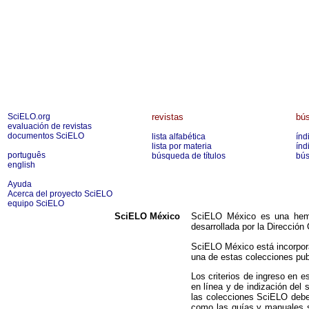
SciELO.org
revistas
bús
evaluación de revistas
documentos SciELO
lista alfabética
índ
lista por materia
índ
português
búsqueda de títulos
bús
english
Ayuda
Acerca del proyecto SciELO
equipo SciELO
SciELO México
SciELO México es una hemer
desarrollada por la Dirección
SciELO México está incorpor
una de estas colecciones publ
Los criterios de ingreso en 
en línea y de indización de
las colecciones SciELO debe
como las guías y manuales 