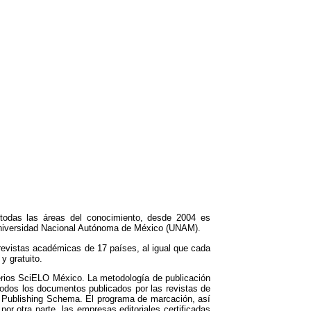
todas las áreas del conocimiento, desde 2004 es
Universidad Nacional Autónoma de México (UNAM).
 revistas académicas de 17 países, al igual que cada
y gratuito.
erios SciELO México. La metodología de publicación
 todos los documentos publicados por las revistas de
 Publishing Schema. El programa de marcación, así
por otra parte, las empresas editoriales certificadas