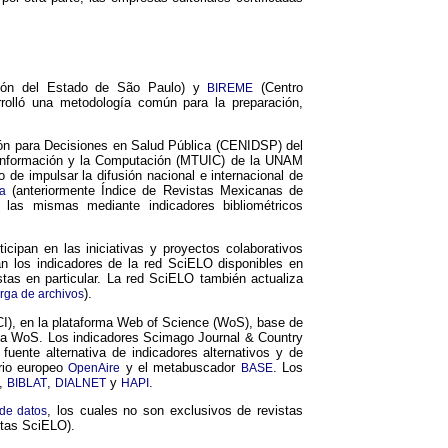
ción del Estado de São Paulo) y
(Centro
BIREME
rolló una metodología común para la preparación,
ión para Decisiones en Salud Pública (CENIDSP) del
a Información y la Computación (MTUIC) de la UNAM
to de impulsar la difusión nacional e internacional de
(anteriormente Índice de Revistas Mexicanas de
a
e las mismas mediante indicadores bibliométricos
cipan en las iniciativas y proyectos colaborativos
acan los indicadores de la red SciELO disponibles en
as en particular. La red SciELO también actualiza
).
rga de archivos
), en la plataforma Web of Science (WoS), base de
forma WoS. Los indicadores Scimago Journal & Country
fuente alternativa de indicadores alternativos y de
orio europeo
y el metabuscador
. Los
OpenAire
BASE
,
,
y
.
BIBLAT
DIALNET
HAPI
, los cuales no son exclusivos de revistas
 de datos
stas SciELO).