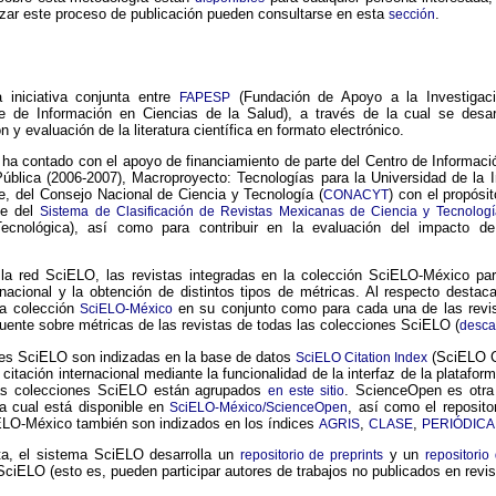
zar este proceso de publicación pueden consultarse en esta
.
sección
iniciativa conjunta entre
(Fundación de Apoyo a la Investiga
FAPESP
e de Información en Ciencias de la Salud), a través de la cual se desar
y evaluación de la literatura científica en formato electrónico.
ha contado con el apoyo de financiamiento de parte del Centro de Informac
 Pública (2006-2007), Macroproyecto: Tecnologías para la Universidad de l
te, del Consejo Nacional de Ciencia y Tecnología (
) con el propósi
CONACYT
te del
Sistema de Clasificación de Revistas Mexicanas de Ciencia y Tecnologí
 Tecnológica), así como para contribuir en la evaluación del impacto d
la red SciELO, las revistas integradas en la colección SciELO-México parti
nternacional y la obtención de distintos tipos de métricas. Al respecto dest
 la colección
en su conjunto como para cada una de las revist
SciELO-México
fuente sobre métricas de las revistas de todas las colecciones SciELO (
desca
nes SciELO son indizadas en la base de datos
(SciELO CI
SciELO Citation Index
 citación internacional mediante la funcionalidad de la interfaz de la plata
las colecciones SciELO están agrupados
. ScienceOpen es otra 
en este sitio
 la cual está disponible en
, así como el reposit
SciELO-México/ScienceOpen
iELO-México también son indizados en los índices
,
,
AGRIS
CLASE
PERIÓDICA
ta, el sistema SciELO desarrolla un
y un
repositorio de preprints
repositorio
SciELO (esto es, pueden participar autores de trabajos no publicados en revi