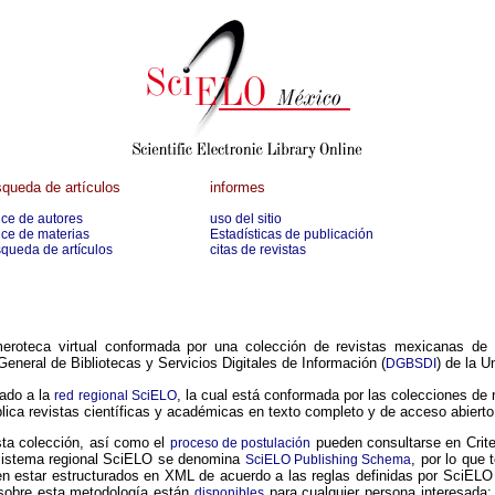
queda de artículos
informes
ice de autores
uso del sitio
ice de materias
Estadísticas de publicación
queda de artículos
citas de revistas
oteca virtual conformada por una colección de revistas mexicanas de 
 General de Bibliotecas y Servicios Digitales de Información (
) de la 
DGBSDI
ado a la
, la cual está conformada por las colecciones de
red regional SciELO
ica revistas científicas y académicas en texto completo y de acceso abierto 
esta colección, así como el
pueden consultarse en Crit
proceso de postulación
l sistema regional SciELO se denomina
, por lo que
SciELO Publishing Schema
n estar estructurados en XML de acuerdo a las reglas definidas por SciELO
sobre esta metodología están
para cualquier persona interesada; 
disponibles