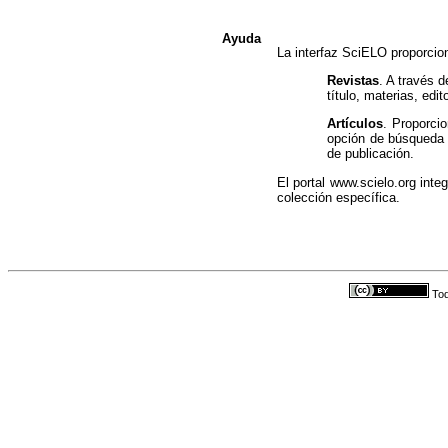
Ayuda
La interfaz SciELO proporcio
Revistas
. A través 
título, materias, edit
Artículos
. Proporci
opción de búsqueda 
de publicación.
El portal www.scielo.org inte
colección específica.
Tod