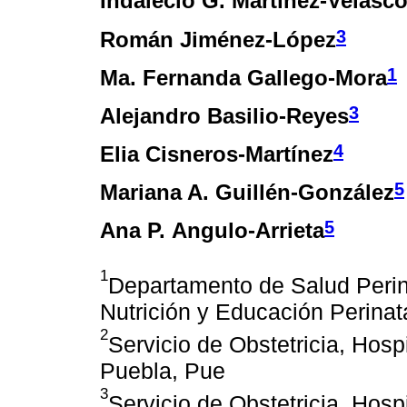
Indalecio G. Martínez-Velasc
3
Román Jiménez-López
1
Ma. Fernanda Gallego-Mora
3
Alejandro Basilio-Reyes
4
Elia Cisneros-Martínez
5
Mariana A. Guillén-González
5
Ana P. Angulo-Arrieta
1
Departamento de Salud Perina
Nutrición y Educación Perinat
2
Servicio de Obstetricia, Hos
Puebla, Pue
3
Servicio de Obstetricia, Hosp