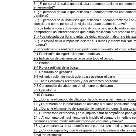
3. ¿El personal de salud que criticaba su comportamiento con comentar
enfermero(a)?
4. ¿El personal de salud que criticaba su comportamiento con comentar
camillero?
5. ¿El personal de la institución que criticaba su comportamiento con 
identificarlo como personal de vigilancia, aseo o administrativo?
6. ¿La trataron con sobrenombres o diminutivos o modificando su no
comprender las intervenciones que están realizando o el proceso de 
7. ¿Fue criticada por llorar o gritar de dolor, emoción, alegría o triste
8. ¿Le resultó difícil o imposible aclarar sus dudas y manifestar sus
manera?
9. Procedimientos realizados sin pedir consentimiento, informar sobre
9.1 Prohibición de ingerir alimentos o bebidas
9.2 Indicación de permanecer acostada todo el tiempo
9.3 Enema
9.4 Rotura artificial de la bolsa
9.5 Rasurado de genitales
9.6 Administración de medicación para acelerar el parto
9.7 Tactos vaginales reiterados y por diferentes personas
9.8 Compresión del abdomen en el momento del parto
9.9 Episiotomía
9.10 Cesárea
10. ¿Durante el periodo de dilatación la obligaron a permanecer acos
11. ¿La privaron de la posibilidad de caminar o buscar posiciones s
12. ¿Durante el momento de expulsión le impidieron tomar la postur
13. Durante todo el proceso ¿se le impidió estar acompañada por alg
14. ¿Al momento del nacimiento se le impidió el contacto inmediato co
rutinarias (pesar, medir, administración de vacunas y baño)?
15. ¿La experiencia de la atención en el parto la hizo sentir vulnerabl
16. ¿Conoce alguna ley que la respalde contra la violencia obstétrica
Total (en promedio)