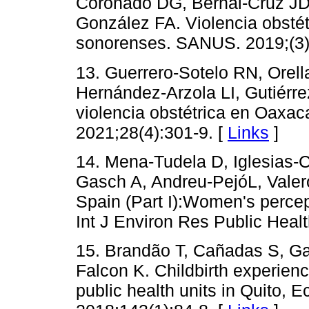
Coronado DG, Bernal-Cruz JD,
González FA. Violencia obstét
sonorenses. SANUS. 2019;(3)
13. Guerrero-Sotelo RN, Orel
Hernández-Arzola LI, Gutiérr
violencia obstétrica en Oaxa
2021;28(4):301-9. [
Links
]
14. Mena-Tudela D, Iglesias-
Gasch A, Andreu-PejóL, Valero
Spain (Part I):Women's percepti
Int J Environ Res Public Heal
15. Brandão T, Cañadas S, Gal
Falcon K. Childbirth experience
public health units in Quito, 