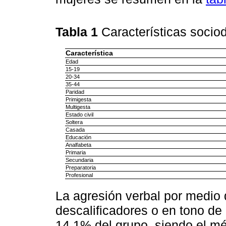
Tabla 1
Características socio
Característica
Edad
15-19
20-34
35-44
Paridad
Primigesta
Multigesta
Estado civil
Soltera
Casada
Educación
Analfabeta
Primaria
Secundaria
Preparatoria
Profesional
La agresión verbal por medio 
descalificadores o en tono de
14.1% del grupo, siendo el mé