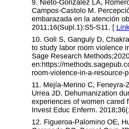
9. Nieto-González LA, Romer
Campos-Castolo M. Percepción 
embarazada en la atención o
2011;16(Supl.1):S5-S11. [
Lin
10. Goli S, Ganguly D, Chak
to study labor room violence in
Sage Research Methods;2020.
en:https://methods.sagepub.c
room-violence-in-a-resource-p
11. Mejía-Merino C, Feneyra-Z
Urrea JD. Dehumanization dur
experiences of women cared fo
Invest Educ Enferm. 2018;36(
12. Figueroa-Palomino OE, Hu