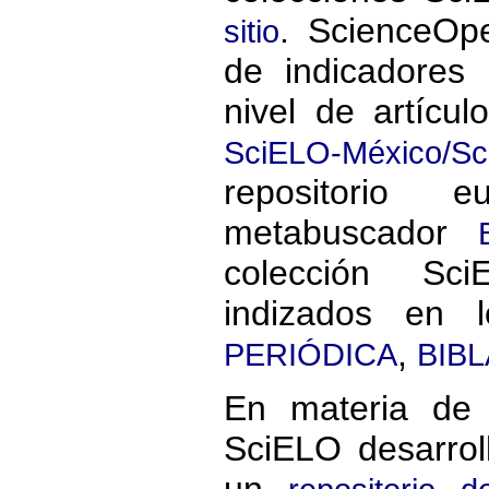
. ScienceOpe
sitio
de indicadores 
nivel de artícul
SciELO-México/S
repositorio
metabuscador
colección Sc
indizados en 
,
PERIÓDICA
BIBL
En materia de 
SciELO desarro
un