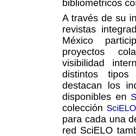
bibliométricos co
A través de su i
revistas integr
México partic
proyectos col
visibilidad int
distintos tipo
destacan los i
disponibles en
S
colección
SciELO
para cada una de 
red SciELO tamb