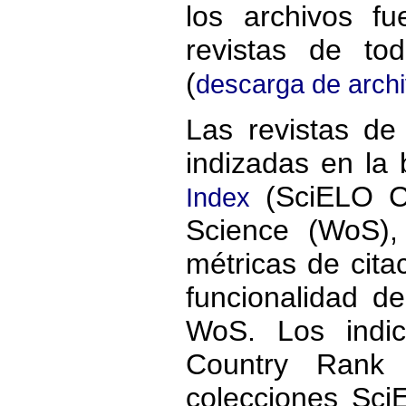
los archivos f
revistas de to
(
descarga de arch
Las revistas de
indizadas en la
(SciELO CI
Index
Science (WoS),
métricas de cita
funcionalidad de
WoS. Los indi
Country Rank 
colecciones Sc