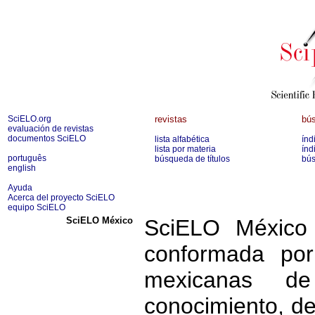
SciELO.org
revistas
bús
evaluación de revistas
documentos SciELO
lista alfabética
índ
lista por materia
índ
português
búsqueda de títulos
bús
english
Ayuda
Acerca del proyecto SciELO
equipo SciELO
SciELO México
SciELO México 
conformada por
mexicanas d
conocimiento, de