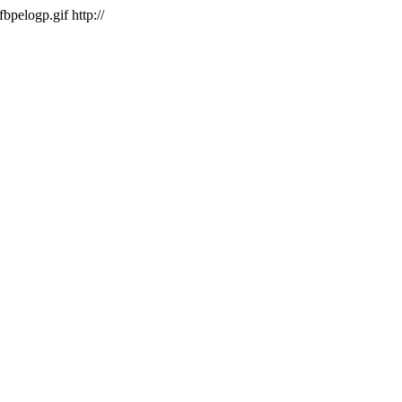
/fbpelogp.gif
http://