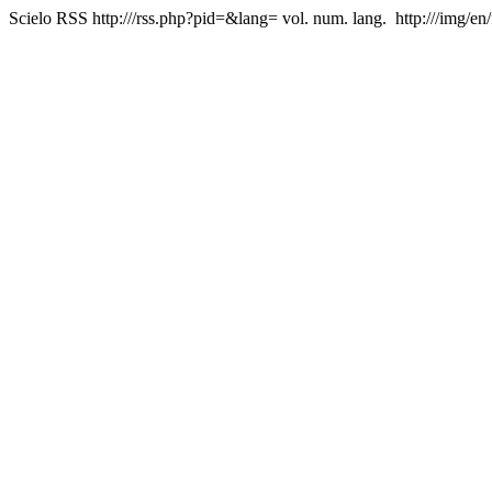
Scielo RSS
http:///rss.php?pid=&lang=
vol. num. lang.
http:///img/en