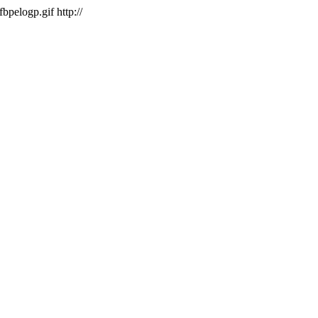
/fbpelogp.gif
http://