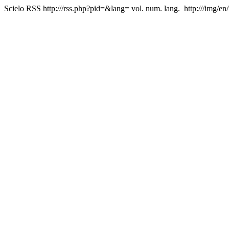
Scielo RSS
http:///rss.php?pid=&lang=
vol. num. lang.
http:///img/en