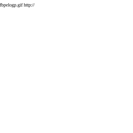
/fbpelogp.gif
http://