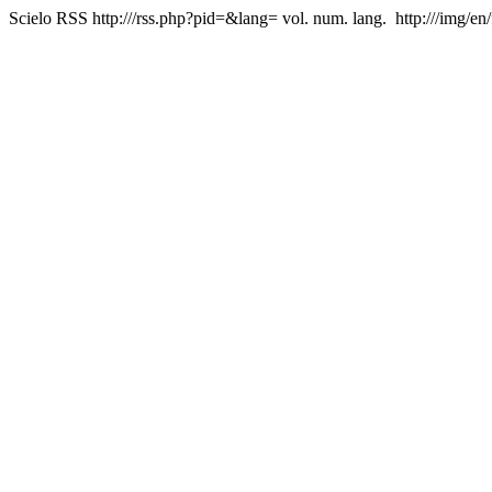
Scielo RSS
http:///rss.php?pid=&lang=
vol. num. lang.
http:///img/en