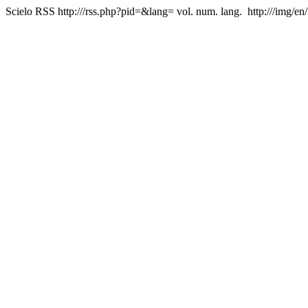
Scielo RSS
http:///rss.php?pid=&lang=
vol. num. lang.
http:///img/en