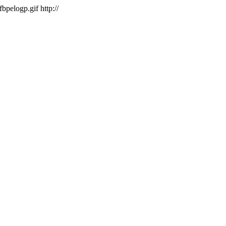
/fbpelogp.gif
http://