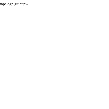
/fbpelogp.gif
http://