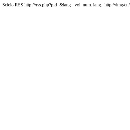
Scielo RSS
http:///rss.php?pid=&lang=
vol. num. lang.
http:///img/en