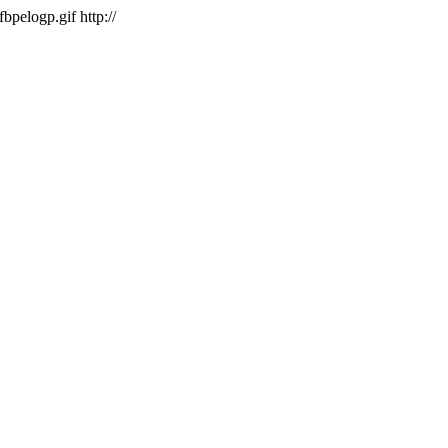
/fbpelogp.gif
http://