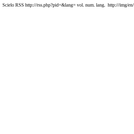
Scielo RSS
http:///rss.php?pid=&lang=
vol. num. lang.
http:///img/en