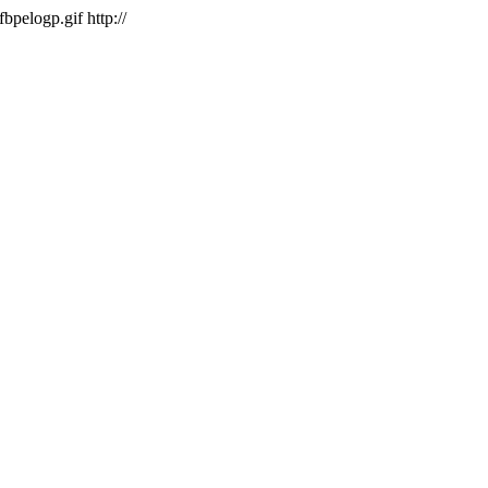
/fbpelogp.gif
http://