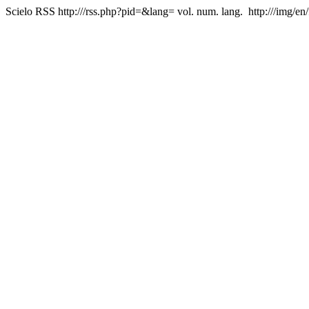
Scielo RSS
http:///rss.php?pid=&lang=
vol. num. lang.
http:///img/en