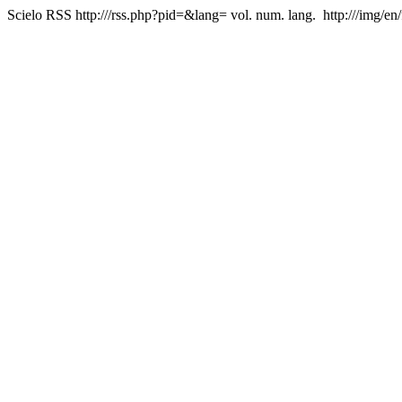
Scielo RSS
http:///rss.php?pid=&lang=
vol. num. lang.
http:///img/en