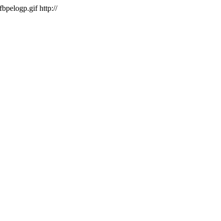
/fbpelogp.gif
http://